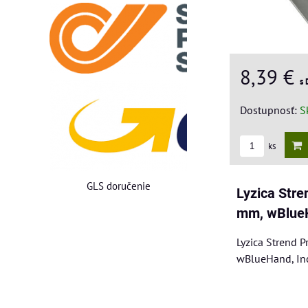
8,39 €
s
Dostupnosť:
S
ks
GLS doručenie
Lyzica Str
mm, wBlueH
Lyzica Strend 
wBlueHand, In