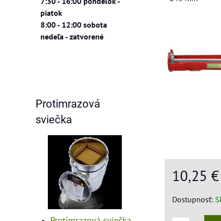
7:30 - 16:00 pondelok -
piatok
8:00 - 12:00 sobota
nedeľa - zatvorené
Protimrazová
sviečka
10,25 
Dostupnosť:
S
Protimrazová sviečka