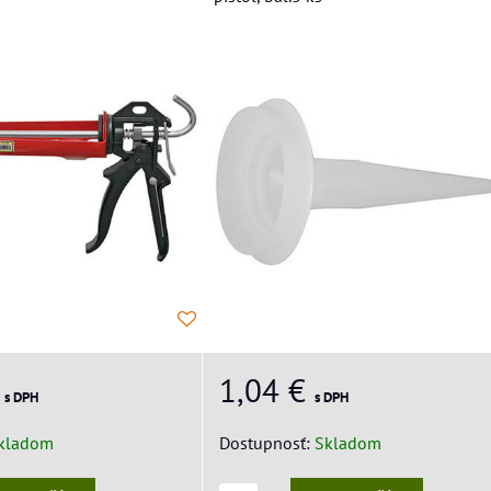
€
1,04 €
s DPH
s DPH
kladom
Dostupnosť:
Skladom