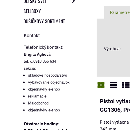
DETSKÝ SVET
SELLBOXY
Parametre
DUŠIČKOVÝ SORTIMENT
Kontakt
Telefonický kontakt:
Výrobca:
Brigita Ághová
tel. č:0918 856 634
sekcia:
skladové hospodárstvo
vybavovanie objednávok
objednavky e-shop
Mriežka
Zozn
Ta
reklamacie
Pistol vytl
Maloobchod
CG1306, Pr
objednávky e-shop
Pistol vytlacna
Otváracie hodiny:
245 mm