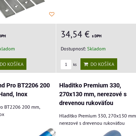
34,54 €
 DPH
s DPH
kladom
Dostupnosť:
Skladom
DO KOŠÍKA
DO KOŠÍKA
ks
end Pro BT2206 200
Hladitko Premium 330,
and, Inox
270x130 mm, nerezové s
drevenou rukoväťou
Pro BT2206 200 mm,
ox
Hladitko Premium 330, 270x130 mm
nerezové s drevenou rukoväťou