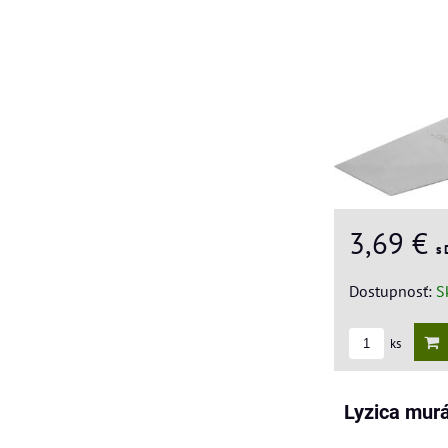
3,69 €
s
Dostupnosť:
S
ks
Lyzica mur