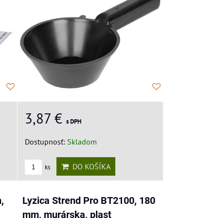
3,87 €
s DPH
Dostupnosť:
Skladom
DO KOŠÍKA
ks
,
Lyzica Strend Pro BT2100, 180
mm, murárska, plast