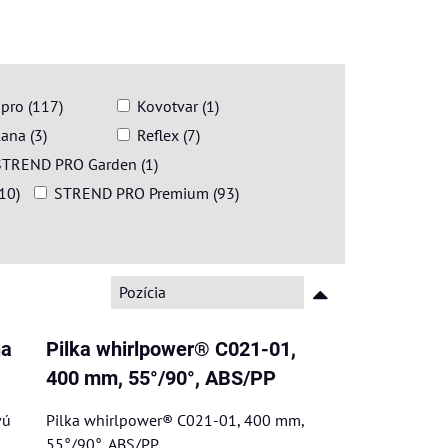
pro (117)
Kovotvar (1)
lana (3)
Reflex (7)
STREND PRO Garden (1)
10)
STREND PRO Premium (93)
Pozícia
na
Pilka whirlpower® C021-01,
400 mm, 55°/90°, ABS/PP
vú
Pilka whirlpower® C021-01, 400 mm,
55°/90°, ABS/PP