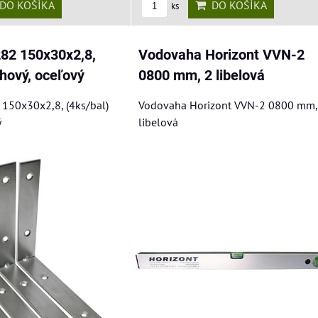
DO KOŠÍKA
DO KOŠÍKA
ks
282 150x30x2,8,
Vodovaha Horizont VVN-2
ohový, oceľový
0800 mm, 2 libelová
150x30x2,8, (4ks/bal)
Vodovaha Horizont VVN-2 0800 mm,
ý
libelová