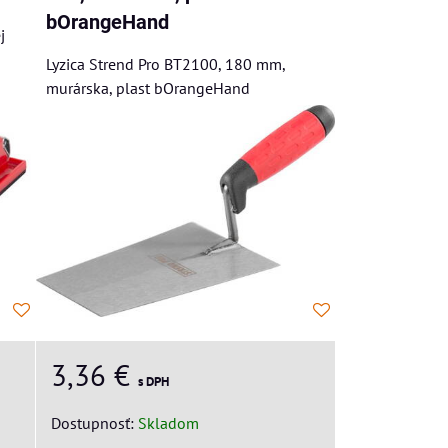
bOrangeHand
j
Lyzica Strend Pro BT2100, 180 mm,
murárska, plast bOrangeHand
3,36 €
s DPH
Dostupnosť:
Skladom