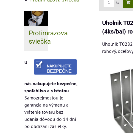
ks
Uholnik T0
(4ks/bal) r
Protimrazova
sviečka
Uholnik T0282 
rohový, oceľov
U
nás nakupujete bezpečne,
spoľahlivo a s istotou.
Samozrejmosťou je
garancia na výmenu a
vrátenie tovaru bez
udania dôvodu do 14 dní
po obdržaní zásielky.