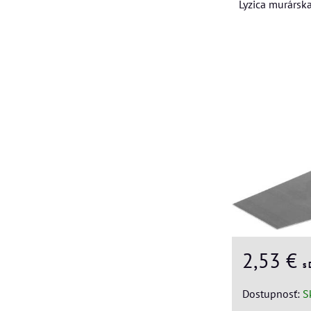
Lyzica murárs
2,53 €
s
Dostupnosť:
S