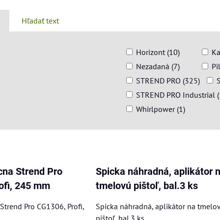
Hľadať text
Horizont (10)
Ka
Nezadaná (7)
Pi
STREND PRO (325)
STREND PRO Industrial (
Whirlpower (1)
am
buľka
acna Strend Pro
Spicka náhradná, aplikátor 
ofi, 245 mm
tmelovú pištoľ, bal.3 ks
 Strend Pro CG1306, Profi,
Spicka náhradná, aplikátor na tmelo
pištoľ, bal.3 ks