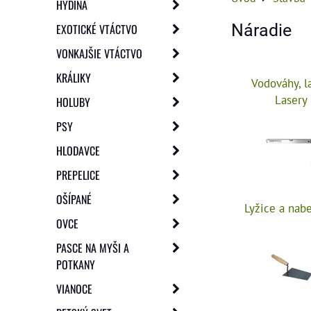
HYDINA
Náradie
EXOTICKÉ VTÁCTVO
VONKAJŠIE VTÁCTVO
KRÁLIKY
Vodováhy, l
Lasery
HOLUBY
PSY
HLODAVCE
PREPELICE
OŠÍPANÉ
Lyžice a nab
OVCE
PASCE NA MYŠI A
POTKANY
VIANOCE