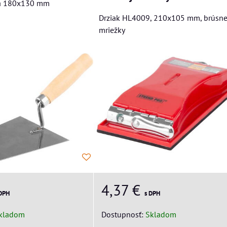
ka 180x130 mm
Drziak HL4009, 210x105 mm, brúsne
mriežky
4,37 €
 DPH
s DPH
kladom
Dostupnosť:
Skladom