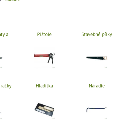
aty a
Pištole
Stavebné pílky
eračky
Hladítka
Náradie