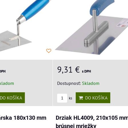
9,31 €
 DPH
s DPH
kladom
Dostupnosť:
Skladom
DO KOŠÍKA
DO KOŠÍKA
ks
árska 180x130 mm
Drziak HL4009, 210x105 mm
brúsnej mriežky