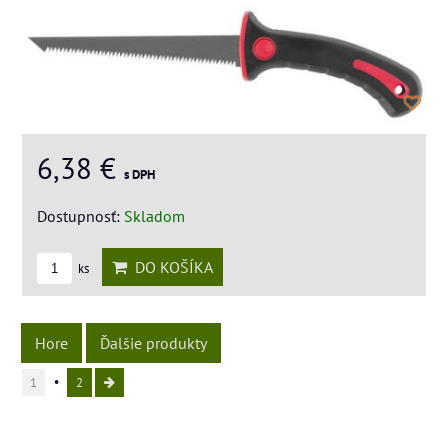
6,38 €
s DPH
Dostupnosť:
Skladom
DO KOŠÍKA
ks
Hore
Ďalšie produkty
1
2