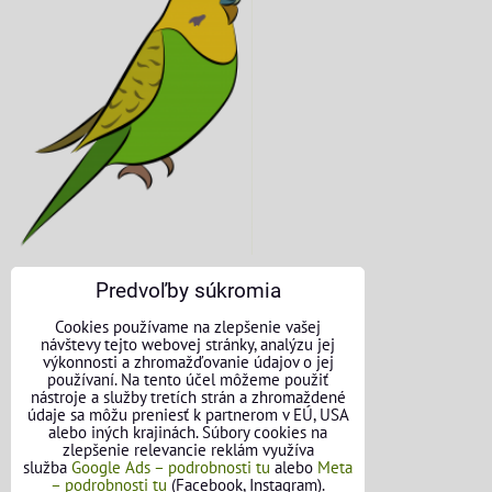
Predvoľby súkromia
KONTAKTNÉ ÚDAJE
Cookies používame na zlepšenie vašej
návštevy tejto webovej stránky, analýzu jej
O nás
výkonnosti a zhromažďovanie údajov o jej
používaní. Na tento účel môžeme použiť
nástroje a služby tretích strán a zhromaždené
Kontakt
údaje sa môžu preniesť k partnerom v EÚ, USA
alebo iných krajinách. Súbory cookies na
Požičovňa náradia
zlepšenie relevancie reklám využíva
služba
Google Ads – podrobnosti tu
alebo
Meta
– podrobnosti tu
(Facebook, Instagram).
Názory našich zákazníkov