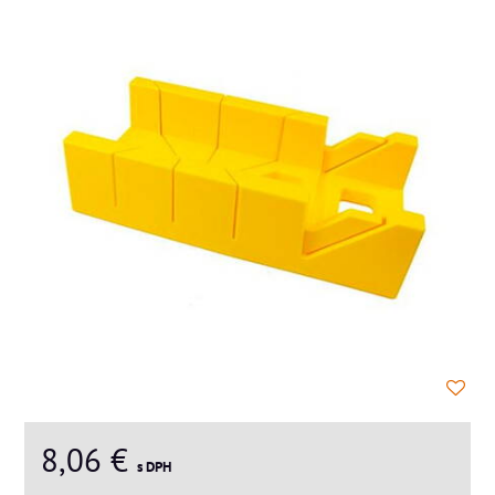
8,06 €
s DPH