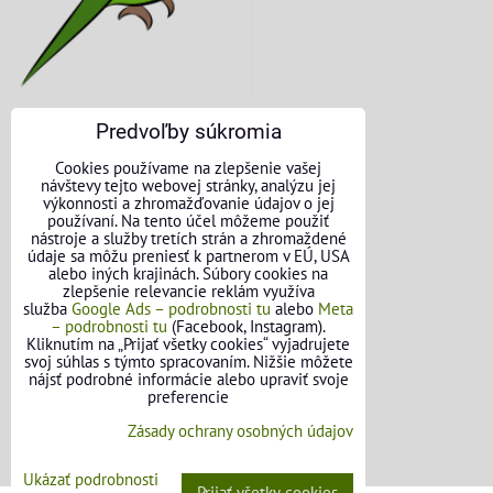
Predvoľby súkromia
KONTAKTNÉ ÚDAJE
Cookies používame na zlepšenie vašej
návštevy tejto webovej stránky, analýzu jej
O nás
výkonnosti a zhromažďovanie údajov o jej
používaní. Na tento účel môžeme použiť
nástroje a služby tretích strán a zhromaždené
Kontakt
údaje sa môžu preniesť k partnerom v EÚ, USA
alebo iných krajinách. Súbory cookies na
Požičovňa náradia
zlepšenie relevancie reklám využíva
služba
Google Ads – podrobnosti tu
alebo
Meta
– podrobnosti tu
(Facebook, Instagram).
Názory našich zákazníkov
Kliknutím na „Prijať všetky cookies“ vyjadrujete
svoj súhlas s týmto spracovaním. Nižšie môžete
Mapa stránok
nájsť podrobné informácie alebo upraviť svoje
preferencie
SLEDUJTE NÁS
Zásady ochrany osobných údajov
Facebook
Ukázať podrobnosti
Prijať všetky cookies