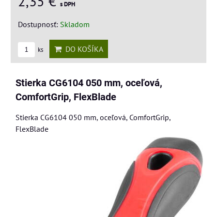
2,35 €
s DPH
Dostupnosť:
Skladom
DO KOŠÍKA
ks
Stierka CG6104 050 mm, oceľová,
ComfortGrip, FlexBlade
Stierka CG6104 050 mm, oceľová, ComfortGrip,
FlexBlade