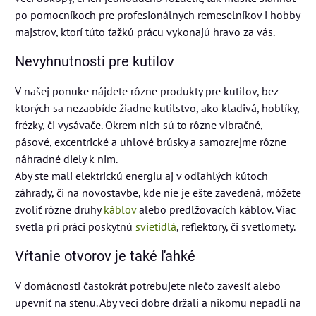
po pomocníkoch pre profesionálnych remeselníkov i hobby
majstrov, ktorí túto ťažkú prácu vykonajú hravo za vás.
Nevyhnutnosti pre kutilov
V našej ponuke nájdete rôzne produkty pre kutilov, bez
ktorých sa nezaobíde žiadne kutilstvo, ako kladivá, hoblíky,
frézky, či vysávače. Okrem nich sú to rôzne vibračné,
pásové, excentrické a uhlové brúsky a samozrejme rôzne
náhradné diely k nim.
Aby ste mali elektrickú energiu aj v odľahlých kútoch
záhrady, či na novostavbe, kde nie je ešte zavedená, môžete
zvoliť rôzne druhy
káblov
alebo predlžovacích káblov. Viac
svetla pri práci poskytnú
svietidlá
, reflektory, či svetlomety.
Vŕtanie otvorov je také ľahké
V domácnosti častokrát potrebujete niečo zavesiť alebo
upevniť na stenu. Aby veci dobre držali a nikomu nepadli na