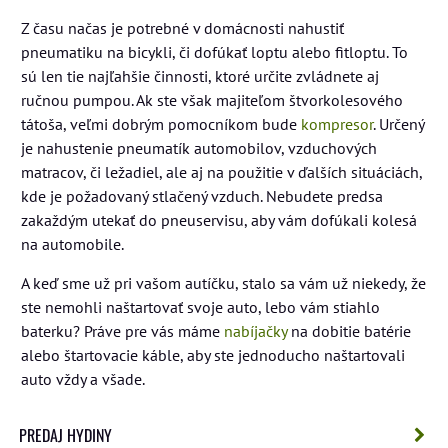
Z času načas je potrebné v domácnosti nahustiť
pneumatiku na bicykli, či dofúkať loptu alebo fitloptu. To
sú len tie najľahšie činnosti, ktoré určite zvládnete aj
ručnou pumpou. Ak ste však majiteľom štvorkolesového
tátoša, veľmi dobrým pomocníkom bude
kompresor
. Určený
je nahustenie pneumatík automobilov, vzduchových
matracov, či ležadiel, ale aj na použitie v ďalších situáciách,
kde je požadovaný stlačený vzduch. Nebudete predsa
zakaždým utekať do pneuservisu, aby vám dofúkali kolesá
na automobile.
A keď sme už pri vašom autíčku, stalo sa vám už niekedy, že
ste nemohli naštartovať svoje auto, lebo vám stiahlo
baterku? Práve pre vás máme
nabíjačky
na dobitie batérie
alebo štartovacie káble, aby ste jednoducho naštartovali
auto vždy a všade.
PREDAJ HYDINY