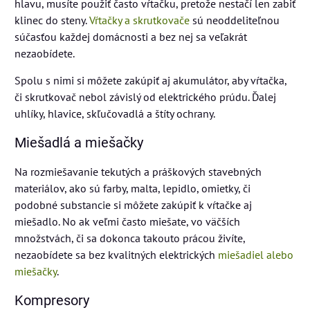
hlavu, musíte použiť často vŕtačku, pretože nestačí len zabiť
klinec do steny.
Vŕtačky a skrutkovače
sú neoddeliteľnou
súčasťou každej domácnosti a bez nej sa veľakrát
nezaobídete.
Spolu s nimi si môžete zakúpiť aj akumulátor, aby vŕtačka,
či skrutkovač nebol závislý od elektrického prúdu. Ďalej
uhlíky, hlavice, skľučovadlá a štíty ochrany.
Miešadlá a miešačky
Na rozmiešavanie tekutých a práškových stavebných
materiálov, ako sú farby, malta, lepidlo, omietky, či
podobné substancie si môžete zakúpiť k vŕtačke aj
miešadlo. No ak veľmi často miešate, vo väčších
množstvách, či sa dokonca takouto prácou živíte,
nezaobídete sa bez kvalitných elektrických
miešadiel alebo
miešačky
.
Kompresory