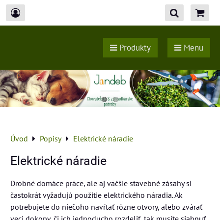
Produkty
Menu
Úvod
Popisy
Elektrické náradie
Elektrické náradie
Drobné domáce práce, ale aj väčšie stavebné zásahy si
častokrát vyžadujú použitie elektrického náradia. Ak
potrebujete do niečoho navŕtať rôzne otvory, alebo zvárať
veci dokopy, či ich jednoducho rozdeliť, tak musíte siahnuť