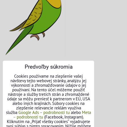
Predvoľby súkromia
KONTAKTNÉ ÚDAJE
Cookies používame na zlepšenie vašej
návštevy tejto webovej stránky, analýzu jej
O nás
výkonnosti a zhromažďovanie údajov o jej
používaní. Na tento účel môžeme použiť
nástroje a služby tretích strán a zhromaždené
Kontakt
údaje sa môžu preniesť k partnerom v EÚ, USA
alebo iných krajinách. Súbory cookies na
Požičovňa náradia
zlepšenie relevancie reklám využíva
služba
Google Ads – podrobnosti tu
alebo
Meta
– podrobnosti tu
(Facebook, Instagram).
Názory našich zákazníkov
Kliknutím na „Prijať všetky cookies“ vyjadrujete
svoj súhlas s týmto spracovaním. Nižšie môžete