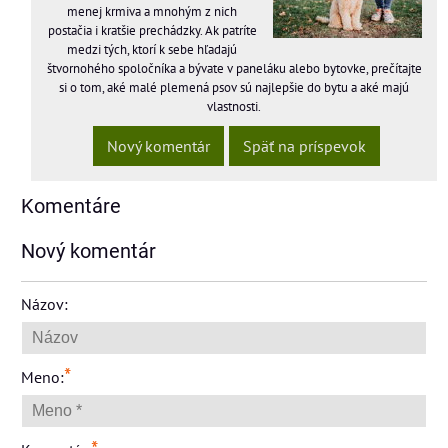
menej krmiva a mnohým z nich
postačia i kratšie prechádzky. Ak patríte
medzi tých, ktorí k sebe hľadajú
štvornohého spoločníka a bývate v paneláku alebo bytovke, prečítajte
si o tom, aké malé plemená psov sú najlepšie do bytu a aké majú
vlastnosti.
Nový komentár
Späť na príspevok
Komentáre
Nový komentár
Názov:
*
Meno: