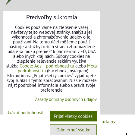
Predvoľby súkromia
KONTAKTNÉ ÚDAJE
Cookies používame na zlepšenie vašej
návštevy tejto webovej stránky, analýzu jej
O nás
výkonnosti a zhromažďovanie údajov o jej
používaní. Na tento účel môžeme použiť
nástroje a služby tretích strán a zhromaždené
Kontakt
údaje sa môžu preniesť k partnerom v EÚ, USA
alebo iných krajinách. Súbory cookies na
Požičovňa náradia
zlepšenie relevancie reklám využíva
služba
Google Ads – podrobnosti tu
alebo
Meta
– podrobnosti tu
(Facebook, Instagram).
Názory našich zákazníkov
Kliknutím na „Prijať všetky cookies“ vyjadrujete
svoj súhlas s týmto spracovaním. Nižšie môžete
Mapa stránok
nájsť podrobné informácie alebo upraviť svoje
preferencie
SLEDUJTE NÁS
Zásady ochrany osobných údajov
Facebook
Ukázať podrobnosti
Prijať všetky cookies
Predvoľby súkromia
Zásady ochrany osobných údajov
Odmietnuť všetko