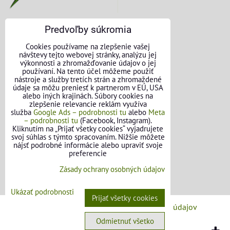
Predvoľby súkromia
KONTAKTNÉ ÚDAJE
Cookies používame na zlepšenie vašej
návštevy tejto webovej stránky, analýzu jej
O nás
výkonnosti a zhromažďovanie údajov o jej
používaní. Na tento účel môžeme použiť
nástroje a služby tretích strán a zhromaždené
Kontakt
údaje sa môžu preniesť k partnerom v EÚ, USA
alebo iných krajinách. Súbory cookies na
Požičovňa náradia
zlepšenie relevancie reklám využíva
služba
Google Ads – podrobnosti tu
alebo
Meta
– podrobnosti tu
(Facebook, Instagram).
Názory našich zákazníkov
Kliknutím na „Prijať všetky cookies“ vyjadrujete
svoj súhlas s týmto spracovaním. Nižšie môžete
Mapa stránok
nájsť podrobné informácie alebo upraviť svoje
preferencie
SLEDUJTE NÁS
Zásady ochrany osobných údajov
Facebook
Ukázať podrobnosti
Prijať všetky cookies
Predvoľby súkromia
Zásady ochrany osobných údajov
Odmietnuť všetko