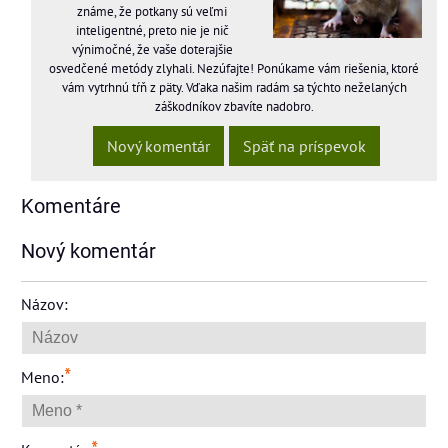
známe, že potkany sú veľmi
inteligentné, preto nie je nič
výnimočné, že vaše doterajšie
osvedčené metódy zlyhali. Nezúfajte! Ponúkame vám riešenia, ktoré
vám vytrhnú tŕň z päty. Vďaka našim radám sa týchto neželaných
záškodníkov zbavíte nadobro.
Nový komentár
Späť na príspevok
Komentáre
Nový komentár
Názov:
*
Meno: