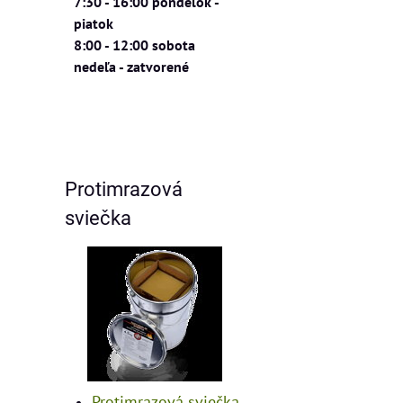
7:30 - 16:00 pondelok -
piatok
8:00 - 12:00 sobota
nedeľa - zatvorené
Protimrazová
sviečka
Protimrazová sviečka