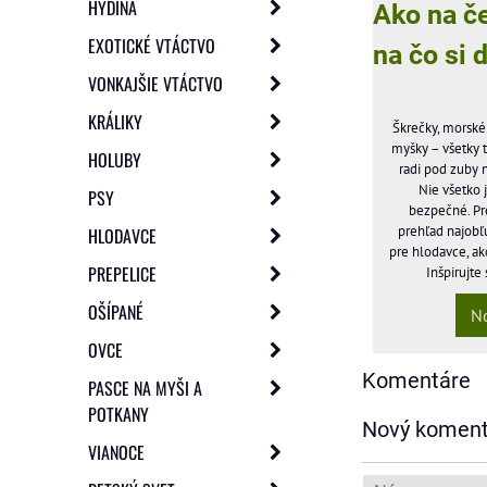
HYDINA
Ako na č
EXOTICKÉ VTÁCTVO
na čo si 
VONKAJŠIE VTÁCTVO
KRÁLIKY
Škrečky, morské p
myšky – všetky 
HOLUBY
radi pod zuby 
Nie všetko 
PSY
bezpečné. Pre
prehľad najobľ
HLODAVCE
pre hlodavce, ak
PREPELICE
Inšpirujte
OŠÍPANÉ
N
OVCE
Komentáre
PASCE NA MYŠI A
POTKANY
Nový koment
VIANOCE