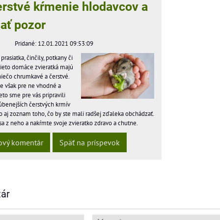
erstvé kŕmenie hlodavcov a
dať pozor
Pridané: 12.01.2021 09:53:09
rasiatka, činčily, potkany či
tieto domáce zvieratká majú
niečo chrumkavé a čerstvé.
je však pre ne vhodné a
to sme pre vás pripravili
úbenejších čerstvých krmív
o aj zoznam toho, čo by ste mali radšej zďaleka obchádzať.
 sa z neho a nakŕmte svoje zvieratko zdravo a chutne.
ový komentár
Späť na príspevok
ár