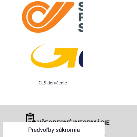
GLS doručenie
VŠEOBECNÉ INFORMÁCIE
Predvoľby súkromia
Obchodné podmienky pre osoby