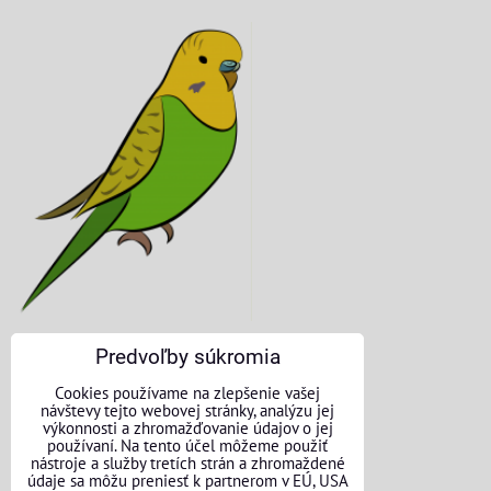
Predvoľby súkromia
KONTAKTNÉ ÚDAJE
Cookies používame na zlepšenie vašej
návštevy tejto webovej stránky, analýzu jej
O nás
výkonnosti a zhromažďovanie údajov o jej
používaní. Na tento účel môžeme použiť
nástroje a služby tretích strán a zhromaždené
Kontakt
údaje sa môžu preniesť k partnerom v EÚ, USA