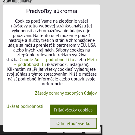
Stav objednávky
Predvoľby súkromia
Cookies používame na zlepšenie vašej
návštevy tejto webovej stránky, analýzu jej
výkonnosti a zhromažďovanie údajov o jej
používaní. Na tento účel môžeme použiť
nástroje a služby tretích strán a zhromaždené
údaje sa môžu preniesť k partnerom v EÚ, USA
alebo iných krajinách. Súbory cookies na
zlepšenie relevancie reklám využíva
služba
Google Ads – podrobnosti tu
alebo
Meta
– podrobnosti tu
(Facebook, Instagram).
Kliknutím na „Prijať všetky cookies“ vyjadrujete
svoj súhlas s týmto spracovaním. Nižšie môžete
nájsť podrobné informácie alebo upraviť svoje
preferencie
Zásady ochrany osobných údajov
Ukázať podrobnosti
Prijať všetky cookies
KONTAKTNÉ ÚDAJE
Odmietnuť všetko
Táto stránka používa
cookies
.
Viac info
Potvrdiť
O nás