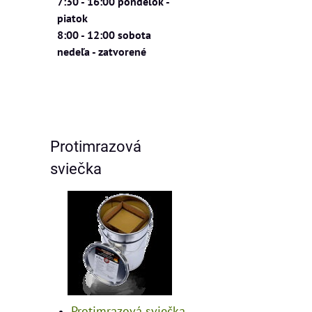
7:30 - 16:00 pondelok -
piatok
8:00 - 12:00 sobota
nedeľa - zatvorené
Protimrazová
sviečka
Protimrazová sviečka