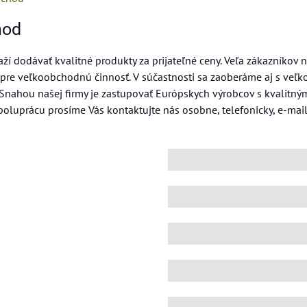
hod
aží dodávať kvalitné produkty za prijateľné ceny. Veľa zákazníkov
or pre veľkoobchodnú činnosť. V súčastnosti sa zaoberáme aj s v
 Snahou našej firmy je zastupovať Európskych výrobcov s kvalitným
poluprácu prosíme Vás kontaktujte nás osobne, telefonicky, e-m