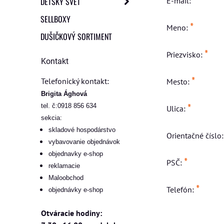
DETSKÝ SVET
E-mail:
SELLBOXY
*
Meno:
DUŠIČKOVÝ SORTIMENT
*
Priezvisko:
Kontakt
*
Telefonický kontakt:
Mesto:
Brigita Ághová
*
tel. č:0918 856 634
Ulica:
sekcia:
skladové hospodárstvo
Orientačné číslo
vybavovanie objednávok
objednavky e-shop
*
PSČ:
reklamacie
Maloobchod
*
Telefón:
objednávky e-shop
Otváracie hodiny: