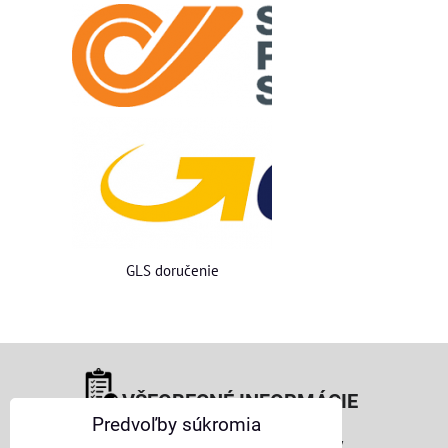
GLS doručenie
VŠEOBECNÉ INFORMÁCIE
Predvoľby súkromia
Obchodné podmienky pre osoby