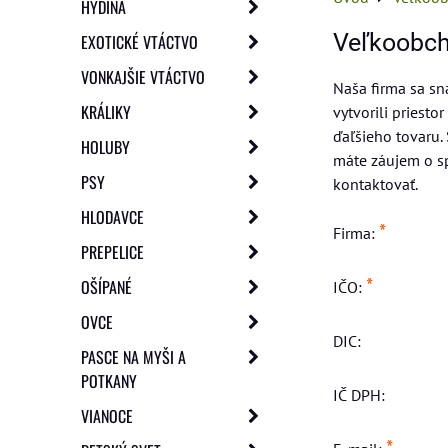
HYDINA
Veľkoobc
EXOTICKÉ VTÁCTVO
VONKAJŠIE VTÁCTVO
Naša firma sa sn
KRÁLIKY
vytvorili priest
ďaľšieho tovaru.
HOLUBY
máte záujem o s
PSY
kontaktovať.
HLODAVCE
*
Firma:
PREPELICE
*
OŠÍPANÉ
IČO:
OVCE
DIC:
PASCE NA MYŠI A
POTKANY
IČ DPH:
VIANOCE
*