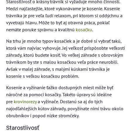
Starostlivosť o krásny trávnik si vyžaduje mnoho činností.
Medzi najčastejšie, ktoré vykonávame je kosenie. Kosenie
trávnika je pre veľa ľudí relaxom, pri ktorom si oddýchnu a
vyvetrajú hlavu. Môže to byť aj otravná práca, pokiaľ
nemáte poruke správnu a kvalitnú
kosačku
.
Na trhu je mnoho typov kosačiek a je dobré si vybrať takú,
ktorá vám najviac vyhovuje. Jej veľkosť prispôsobte veľkosti
záhrady, ktorú budete kosiť. Vo veľkej záhrade s obrovským
trávnikom by ste s malou kosačkou veľa práce neurobili.
Avšak v malej záhrade, s malými kúskami trávnika je
kosenie s veľkou kosačkou problém.
Kosenie a vyžínanie ťažko dostupných miest môže byť
náročné za pomoci kosačky. Takéto úpravy sú ideálne
pre
krovinorezy
a vyžínače. Dostanú sa aj do tých
najodľahlejších kútov záhrady, povyžínate nimi trávu okolo
obrubníkov i popod nízke stromčeky.
Starostlivosť