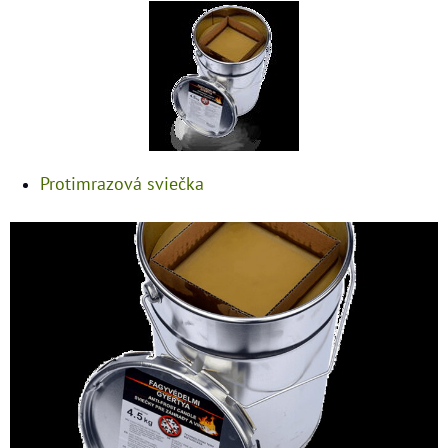
Protimrazová sviečka