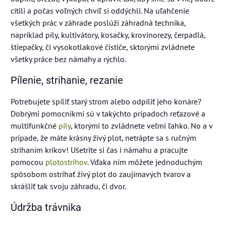
cítili a počas voľných chvíľ si oddýchli. Na uľahčenie
všetkých prác v záhrade poslúži záhradná technika,
napríklad píly, kultivátory, kosačky, krovinorezy, čerpadlá,
štiepačky, či vysokotlakové čističe, sktorými zvládnete
všetky práce bez námahy a rýchlo.
Pílenie, strihanie, rezanie
Potrebujete spíliť starý strom alebo odpíliť jeho konáre?
Dobrými pomocníkmi sú v takýchto prípadoch reťazové a
multifunkčné
píly
, ktorými to zvládnete veľmi ľahko. No a v
prípade, že máte krásny živý plot, netrápte sa s ručným
strihaním kríkov! Ušetrite si čas i námahu a pracujte
pomocou
plotostrihov
. Vďaka nim môžete jednoduchým
spôsobom ostrihať živý plot do zaujímavých tvarov a
skrášliť tak svoju záhradu, či dvor.
Údržba trávnika