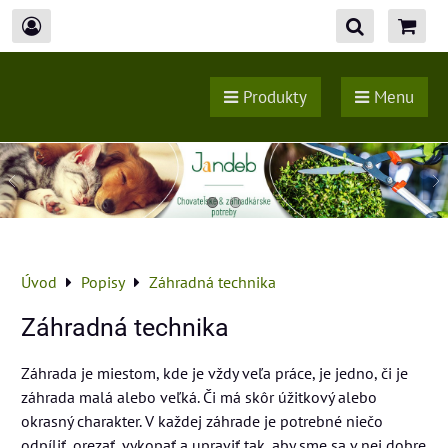
Produkty
Menu
Úvod
Popisy
Záhradná technika
Záhradná technika
Záhrada je miestom, kde je vždy veľa práce, je jedno, či je
záhrada malá alebo veľká. Či má skôr úžitkový alebo
okrasný charakter. V každej záhrade je potrebné niečo
odpíliť, orezať, vykopať a upraviť tak, aby sme sa v nej dobre