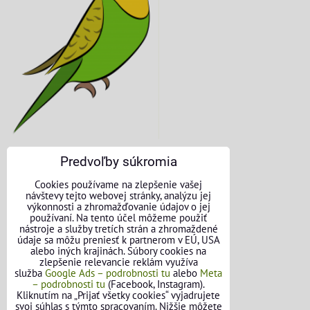
Predvoľby súkromia
KONTAKTNÉ ÚDAJE
Cookies používame na zlepšenie vašej
návštevy tejto webovej stránky, analýzu jej
O nás
výkonnosti a zhromažďovanie údajov o jej
používaní. Na tento účel môžeme použiť
nástroje a služby tretích strán a zhromaždené
Kontakt
údaje sa môžu preniesť k partnerom v EÚ, USA
alebo iných krajinách. Súbory cookies na
Požičovňa náradia
zlepšenie relevancie reklám využíva
služba
Google Ads – podrobnosti tu
alebo
Meta
– podrobnosti tu
(Facebook, Instagram).
Názory našich zákazníkov
Kliknutím na „Prijať všetky cookies“ vyjadrujete
svoj súhlas s týmto spracovaním. Nižšie môžete