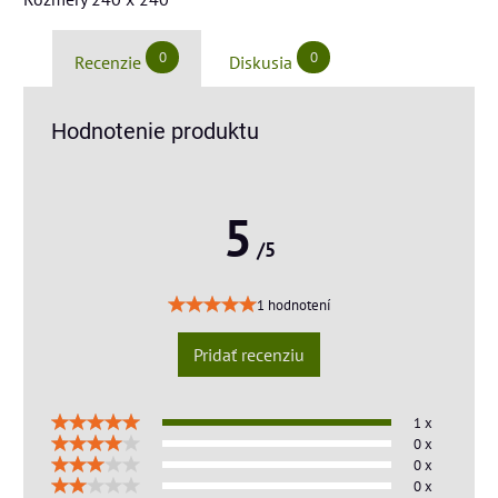
0
0
Recenzie
Diskusia
Hodnotenie produktu
5
/5
1 hodnotení
Pridať recenziu
1 x
0 x
0 x
0 x