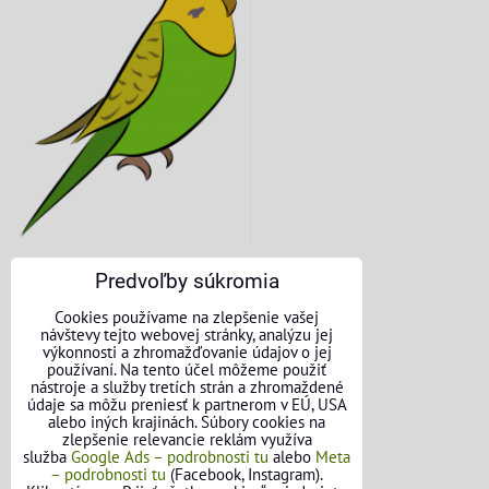
Predvoľby súkromia
KONTAKTNÉ ÚDAJE
Cookies používame na zlepšenie vašej
návštevy tejto webovej stránky, analýzu jej
O nás
výkonnosti a zhromažďovanie údajov o jej
používaní. Na tento účel môžeme použiť
nástroje a služby tretích strán a zhromaždené
Kontakt
údaje sa môžu preniesť k partnerom v EÚ, USA
alebo iných krajinách. Súbory cookies na
Požičovňa náradia
zlepšenie relevancie reklám využíva
služba
Google Ads – podrobnosti tu
alebo
Meta
– podrobnosti tu
(Facebook, Instagram).
Názory našich zákazníkov