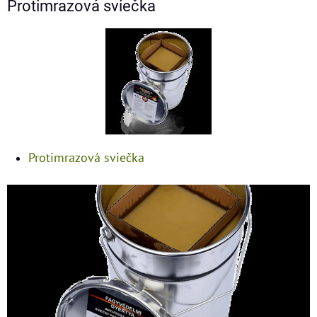
Protimrazová sviečka
Protimrazová sviečka