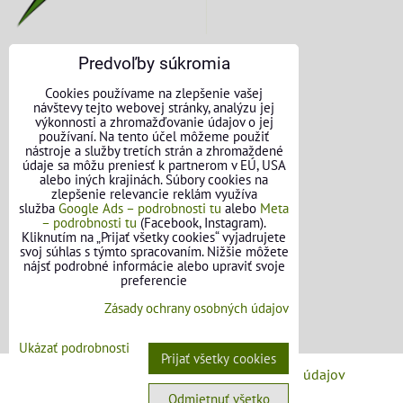
Predvoľby súkromia
KONTAKTNÉ ÚDAJE
Cookies používame na zlepšenie vašej
návštevy tejto webovej stránky, analýzu jej
O nás
výkonnosti a zhromažďovanie údajov o jej
používaní. Na tento účel môžeme použiť
nástroje a služby tretích strán a zhromaždené
Kontakt
údaje sa môžu preniesť k partnerom v EÚ, USA
alebo iných krajinách. Súbory cookies na
Požičovňa náradia
zlepšenie relevancie reklám využíva
služba
Google Ads – podrobnosti tu
alebo
Meta
– podrobnosti tu
(Facebook, Instagram).
Názory našich zákazníkov
Kliknutím na „Prijať všetky cookies“ vyjadrujete
svoj súhlas s týmto spracovaním. Nižšie môžete
Mapa stránok
nájsť podrobné informácie alebo upraviť svoje
preferencie
SLEDUJTE NÁS
Zásady ochrany osobných údajov
Facebook
Ukázať podrobnosti
Prijať všetky cookies
Predvoľby súkromia
Zásady ochrany osobných údajov
Odmietnuť všetko