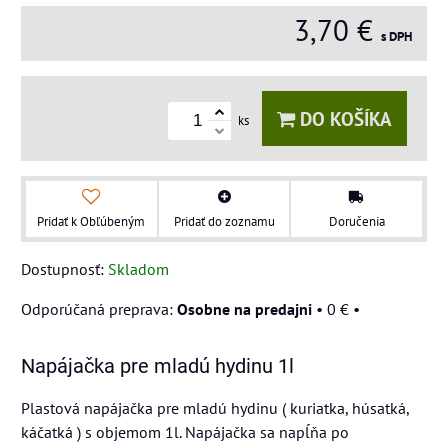
3,70 €
s DPH
DO KOŠÍKA
ks
Pridať k Obľúbeným
Pridať do zoznamu
Doručenia
Dostupnosť:
Skladom
Osobne na predajni
•
0 €
•
Napájačka pre mladú hydinu 1l
Plastová napájačka pre mladú hydinu ( kuriatka, húsatká,
káčatká ) s objemom 1l. Napájačka sa napĺňa po