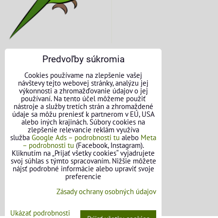
Predvoľby súkromia
KONTAKTNÉ ÚDAJE
Cookies používame na zlepšenie vašej
návštevy tejto webovej stránky, analýzu jej
O nás
výkonnosti a zhromažďovanie údajov o jej
používaní. Na tento účel môžeme použiť
nástroje a služby tretích strán a zhromaždené
Kontakt
údaje sa môžu preniesť k partnerom v EÚ, USA
alebo iných krajinách. Súbory cookies na
Požičovňa náradia
zlepšenie relevancie reklám využíva
služba
Google Ads – podrobnosti tu
alebo
Meta
– podrobnosti tu
(Facebook, Instagram).
Názory našich zákazníkov
Kliknutím na „Prijať všetky cookies“ vyjadrujete
svoj súhlas s týmto spracovaním. Nižšie môžete
Mapa stránok
nájsť podrobné informácie alebo upraviť svoje
preferencie
SLEDUJTE NÁS
Zásady ochrany osobných údajov
Facebook
Ukázať podrobnosti