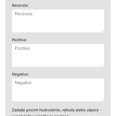
Recenzia:
Pozitíva:
Negatíva:
Zadajte prosím hodnotenie, výhody alebo zápory -
aspoň jedna položka je povinná.