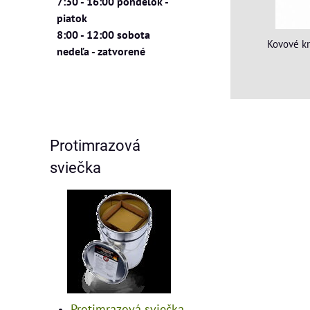
7:30 - 16:00 pondelok -
piatok
8:00 - 12:00 sobota
Kovové kr
nedeľa - zatvorené
Protimrazová
sviečka
Protimrazová sviečka