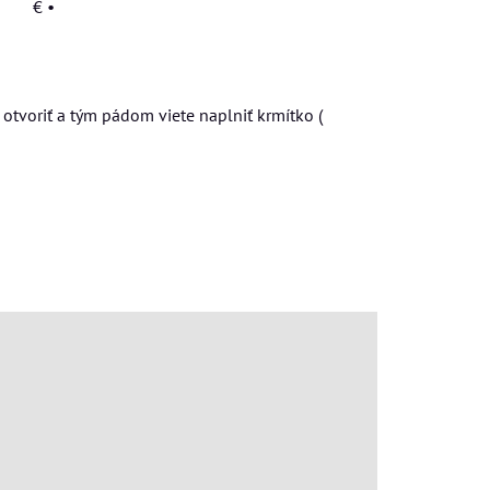
€
•
otvoriť a tým pádom viete naplniť krmítko (