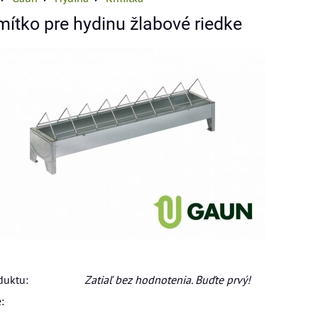
ítko pre hydinu žlabové riedke
duktu:
Zatiaľ bez hodnotenia. Buďte prvý!
: