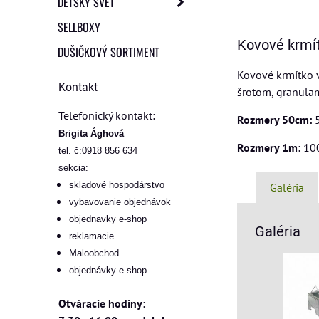
DETSKÝ SVET
SELLBOXY
Kovové krmít
DUŠIČKOVÝ SORTIMENT
Kovové krmítko v
Kontakt
šrotom, granulam
Telefonický kontakt:
Rozmery 50cm:
5
Brigita Ághová
Rozmery 1m:
100
tel. č:0918 856 634
sekcia:
skladové hospodárstvo
Galéria
vybavovanie objednávok
objednavky e-shop
Galéria
reklamacie
Maloobchod
objednávky e-shop
Otváracie hodiny: