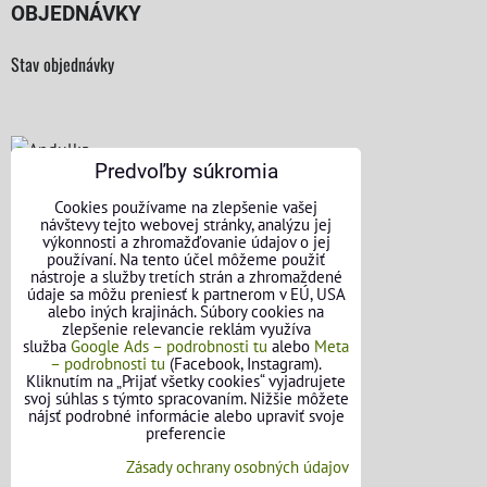
OBJEDNÁVKY
Stav objednávky
Predvoľby súkromia
KONTAKTNÉ ÚDAJE
Cookies používame na zlepšenie vašej
návštevy tejto webovej stránky, analýzu jej
O nás
výkonnosti a zhromažďovanie údajov o jej
používaní. Na tento účel môžeme použiť
nástroje a služby tretích strán a zhromaždené
Kontakt
údaje sa môžu preniesť k partnerom v EÚ, USA
alebo iných krajinách. Súbory cookies na
Požičovňa náradia
zlepšenie relevancie reklám využíva
služba
Google Ads – podrobnosti tu
alebo
Meta
– podrobnosti tu
(Facebook, Instagram).
Názory našich zákazníkov
Kliknutím na „Prijať všetky cookies“ vyjadrujete
svoj súhlas s týmto spracovaním. Nižšie môžete
Mapa stránok
nájsť podrobné informácie alebo upraviť svoje
preferencie
SLEDUJTE NÁS
Zásady ochrany osobných údajov