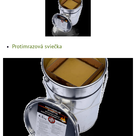
Protimrazová sviečka