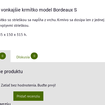
 vonkajšie krmítko model Bordeaux S
tko so strieškou sa napĺňa z vrchu. Krmivo sa dosípa len z jednej 
vplyvmi strieškou.
5 x 150 x 315 h.
0
0
Diskusia
e produktu
Zatiaľ bez hodnotenia. Buďte prvý!
Pridať recenziu
enziu