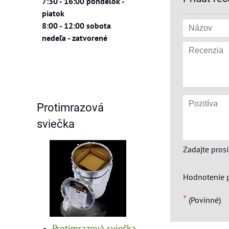
7:30 - 16:00 pondelok -
piatok
8:00 - 12:00 sobota
nedeľa - zatvorené
Protimrazová
sviečka
Zadajte pros
Hodnotenie 
*
(Povinné)
Protimrazová sviečka