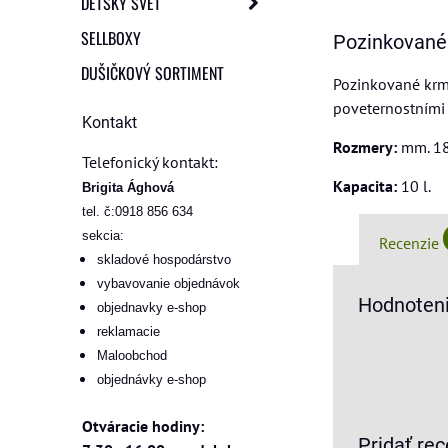
DETSKÝ SVET
SELLBOXY
Pozinkované
DUŠIČKOVÝ SORTIMENT
Pozinkované krmí
poveternostními 
Kontakt
Rozmery:
mm. 18
Telefonický kontakt:
Kapacita:
10 l.
Brigita Ághová
tel. č:0918 856 634
sekcia:
Recenzie
skladové hospodárstvo
vybavovanie objednávok
Hodnoteni
objednavky e-shop
reklamacie
Maloobchod
objednávky e-shop
Otváracie hodiny:
Pridať rec