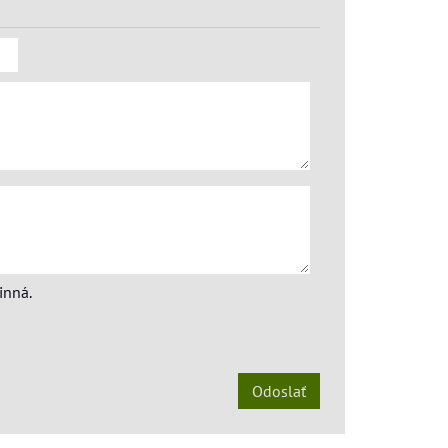
inná.
Odoslať