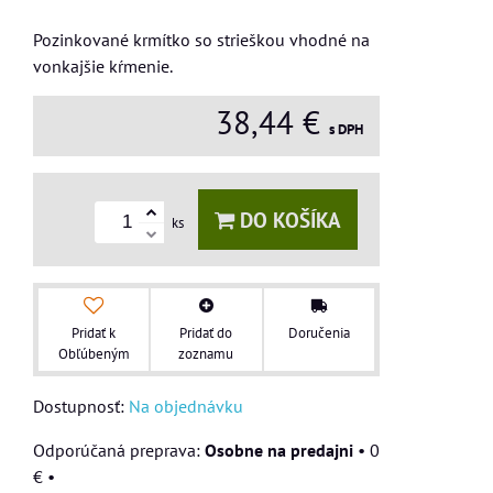
Pozinkované krmítko so strieškou vhodné na
vonkajšie kŕmenie.
38,44 €
s DPH
DO KOŠÍKA
ks
Pridať k
Pridať do
Doručenia
Obľúbeným
zoznamu
Dostupnosť:
Na objednávku
Osobne na predajni
•
0
€
•