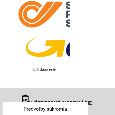
GLS doručenie
VŠEOBECNÉ INFORMÁCIE
Predvoľby súkromia
Obchodné podmienky pre osoby