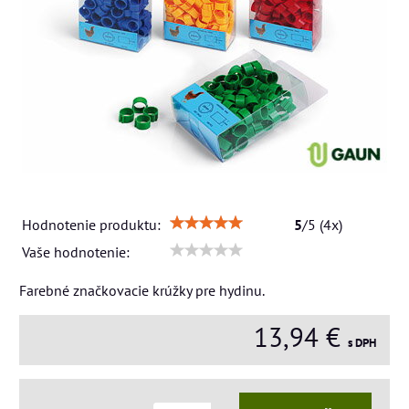
Hodnotenie produktu:
5
/
5
(
4
x)
Vaše hodnotenie:
Farebné značkovacie krúžky pre hydinu.
13,94 €
s DPH