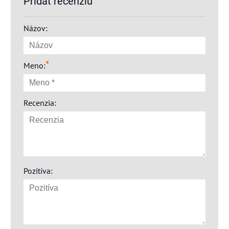
Pridať recenziu
Názov:
*
Meno:
Recenzia:
Pozitíva: