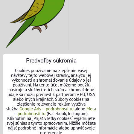
Predvoľby súkromia
KONTAKTNÉ ÚDAJE
Cookies používame na zlepšenie vašej
návštevy tejto webovej stránky, analýzu jej
O nás
výkonnosti a zhromažďovanie údajov o jej
používaní. Na tento účel môžeme použiť
nástroje a služby tretích strán a zhromaždené
Kontakt
údaje sa môžu preniesť k partnerom v EÚ, USA
alebo iných krajinách. Súbory cookies na
Požičovňa náradia
zlepšenie relevancie reklám využíva
služba
Google Ads – podrobnosti tu
alebo
Meta
– podrobnosti tu
(Facebook, Instagram).
Názory našich zákazníkov
Kliknutím na „Prijať všetky cookies“ vyjadrujete
svoj súhlas s týmto spracovaním. Nižšie môžete
Mapa stránok
nájsť podrobné informácie alebo upraviť svoje
preferencie