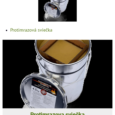
Protimrazová sviečka
Protimrazova sviečka