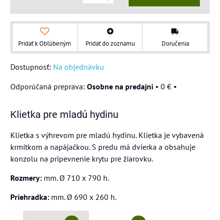
Pridať k Obľúbeným
Pridať do zoznamu
Doručenia
Dostupnosť:
Na objednávku
Osobne na predajni
•
0 €
•
Klietka pre mladú hydinu
Klietka s výhrevom pre mladú hydinu. Klietka je vybavená
krmítkom a napájačkou. S predu má dvierka a obsahuje
konzolu na pripevnenie krytu pre žiarovku.
Rozmery:
mm. Ø 710 x 790 h.
Priehradka:
mm. Ø 690 x 260 h.