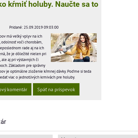
o kŕmiť holuby. Naučte sa to
Pridané: 25.09.2019 09:03:00
ov má veľký vplyv na ich
, odolnosť voči chorobám,
neposlednom rade aj na ich
ná, že je dôležité nielen pri
ale aj pri výstavných či
boch. Základom pre správny
ov je optimálne zloženie kŕmnej dávky. Poďme si teda
edať viac o jednotlivých krmivách pre holuby.
ový komentár
Späť na príspevok
ár