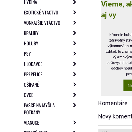
HYDINA
Vieme, ak
EXOTICKÉ VTÁCTVO
aj vy
VONKAJŠIE VTÁCTVO
KRÁLIKY
Kŕmenie holub
zdravotný stav
HOLUBY
výkonnosť a v 
vzhľad. To zname
PSY
výkrmových, 
poštových holu
HLODAVCE
odchov holub
PREPELICE
pov
OŠÍPANÉ
N
OVCE
Komentáre
PASCE NA MYŠI A
POTKANY
Nový koment
VIANOCE