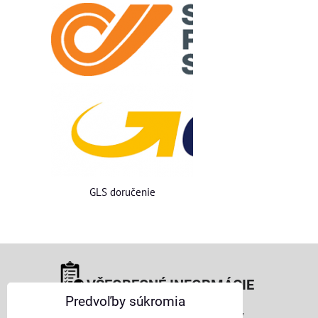
GLS doručenie
VŠEOBECNÉ INFORMÁCIE
Predvoľby súkromia
Obchodné podmienky pre osoby