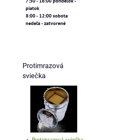
7:30 - 16:00 pondelok -
piatok
8:00 - 12:00 sobota
nedeľa - zatvorené
Protimrazová
sviečka
Protimrazová sviečka