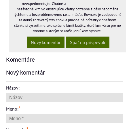
neexperimentujte. Chutné a
nezávadné krmivo obsahujúce všetky potrebné zložky napomáha
rýchlemu a bezproblémovému rastu mláďat. Rovnako je zodpovedné
za dobrý zdravotný stav chovua pravidelné prírastky.V dnešnom
článku si vysvetlíme, ako správne kŕmiť králiky, ktoré krmivá sú pre ne
vhodné a ktorým sa radšej oblúkom vyhnite.
Nový komentár
Späť na príspevok
Komentáre
Nový komentár
Názov:
*
Meno: