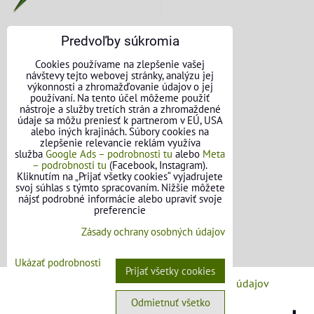
Predvoľby súkromia
KONTAKTNÉ ÚDAJE
Cookies používame na zlepšenie vašej
návštevy tejto webovej stránky, analýzu jej
O nás
výkonnosti a zhromažďovanie údajov o jej
používaní. Na tento účel môžeme použiť
nástroje a služby tretích strán a zhromaždené
Kontakt
údaje sa môžu preniesť k partnerom v EÚ, USA
alebo iných krajinách. Súbory cookies na
Požičovňa náradia
zlepšenie relevancie reklám využíva
služba
Google Ads – podrobnosti tu
alebo
Meta
– podrobnosti tu
(Facebook, Instagram).
Názory našich zákazníkov
Kliknutím na „Prijať všetky cookies“ vyjadrujete
svoj súhlas s týmto spracovaním. Nižšie môžete
Mapa stránok
nájsť podrobné informácie alebo upraviť svoje
preferencie
SLEDUJTE NÁS
Zásady ochrany osobných údajov
Facebook
Ukázať podrobnosti
Prijať všetky cookies
Predvoľby súkromia
Zásady ochrany osobných údajov
Odmietnuť všetko