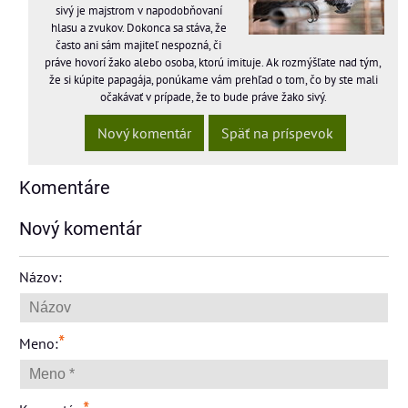
sivý je majstrom v napodobňovaní
hlasu a zvukov. Dokonca sa stáva, že
často ani sám majiteľ nespozná, či
práve hovorí žako alebo osoba, ktorú imituje. Ak rozmýšľate nad tým,
že si kúpite papagája, ponúkame vám prehľad o tom, čo by ste mali
očakávať v prípade, že to bude práve žako sivý.
Nový komentár
Späť na príspevok
Komentáre
Nový komentár
Názov:
*
Meno: