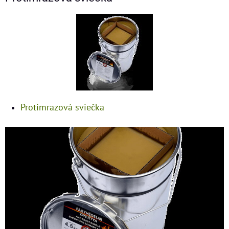
Protimrazová sviečka