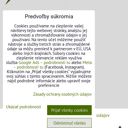
Predvoľby súkromia
KONTAKTNÉ ÚDAJE
Cookies používame na zlepšenie vašej
návštevy tejto webovej stránky, analýzu jej
O nás
výkonnosti a zhromažďovanie údajov o jej
používaní. Na tento účel môžeme použiť
nástroje a služby tretích strán a zhromaždené
Kontakt
údaje sa môžu preniesť k partnerom v EÚ, USA
alebo iných krajinách. Súbory cookies na
Požičovňa náradia
zlepšenie relevancie reklám využíva
služba
Google Ads – podrobnosti tu
alebo
Meta
– podrobnosti tu
(Facebook, Instagram).
Názory našich zákazníkov
Kliknutím na „Prijať všetky cookies“ vyjadrujete
svoj súhlas s týmto spracovaním. Nižšie môžete
Mapa stránok
nájsť podrobné informácie alebo upraviť svoje
preferencie
SLEDUJTE NÁS
Zásady ochrany osobných údajov
Facebook
Ukázať podrobnosti
Prijať všetky cookies
Predvoľby súkromia
Zásady ochrany osobných údajov
Odmietnuť všetko