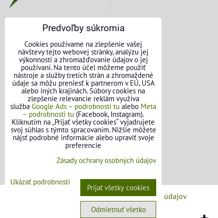
Predvoľby súkromia
KONTAKTNÉ ÚDAJE
Cookies používame na zlepšenie vašej
návštevy tejto webovej stránky, analýzu jej
O nás
výkonnosti a zhromažďovanie údajov o jej
používaní. Na tento účel môžeme použiť
nástroje a služby tretích strán a zhromaždené
Kontakt
údaje sa môžu preniesť k partnerom v EÚ, USA
alebo iných krajinách. Súbory cookies na
Požičovňa náradia
zlepšenie relevancie reklám využíva
služba
Google Ads – podrobnosti tu
alebo
Meta
– podrobnosti tu
(Facebook, Instagram).
Názory našich zákazníkov
Kliknutím na „Prijať všetky cookies“ vyjadrujete
svoj súhlas s týmto spracovaním. Nižšie môžete
Mapa stránok
nájsť podrobné informácie alebo upraviť svoje
preferencie
SLEDUJTE NÁS
Zásady ochrany osobných údajov
Facebook
Ukázať podrobnosti
Prijať všetky cookies
Predvoľby súkromia
Zásady ochrany osobných údajov
Odmietnuť všetko