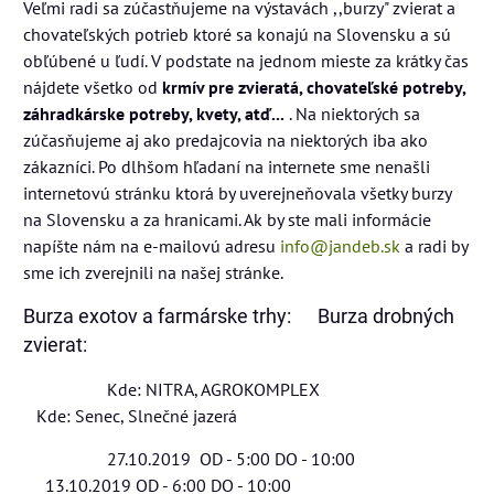
Veľmi radi sa zúčastňujeme na výstavách ,,burzy" zvierat a
chovateľských potrieb ktoré sa konajú na Slovensku a sú
obľúbené u ľudí. V podstate na jednom mieste za krátky čas
nájdete všetko od
krmív pre zvieratá, chovateľské potreby,
záhradkárske potreby, kvety, atď...
. Na niektorých sa
zúčasňujeme aj ako predajcovia na niektorých iba ako
zákazníci. Po dlhšom hľadaní na internete sme nenašli
internetovú stránku ktorá by uverejneňovala všetky burzy
na Slovensku a za hranicami. Ak by ste mali informácie
napíšte nám na e-mailovú adresu
info@jandeb.sk
a radi by
sme ich zverejnili na našej stránke.
Burza exotov a farmárske trhy: Burza drobných
zvierat:
Kde: NITRA, AGROKOMPLEX
Kde: Senec, Slnečné jazerá
27.10.2019 OD - 5:00 DO - 10:00
13.10.2019 OD - 6:00 DO - 10:00