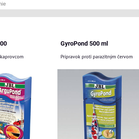
am
buľka
500
GyroPond 500 ml
i kaprovcom
Prípravok proti parazitným červom