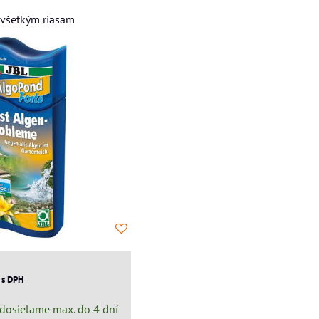
i všetkým riasam
€
s DPH
dosielame max. do 4 dní