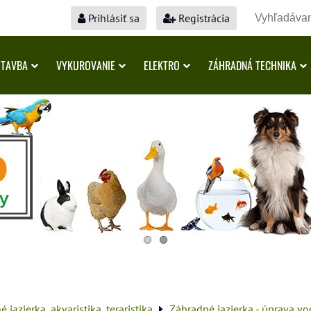
Prihlásiť sa
Registrácia
STAVBA
VYKUROVANIE
ELEKTRO
ZÁHRADNÁ TECHNIKA
 jazierka, akvaristika, teraristika
Záhradné jazierka - úprava vo