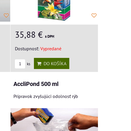
35,88 €
s DPH
Dostupnosť:
Vypredané
DO KOŠÍKA
ks
AccliPond 500 ml
a
Prípravok zvyšujúci odolnosť rýb