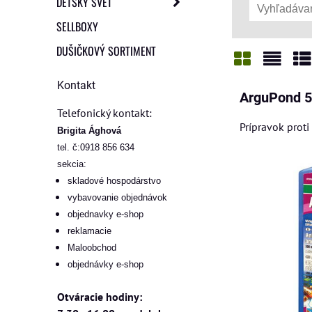
DETSKÝ SVET
SELLBOXY
DUŠIČKOVÝ SORTIMENT
Mriežka
Zozn
Ta
Kontakt
ArguPond 
Telefonický kontakt:
Prípravok prot
Brigita Ághová
tel. č:0918 856 634
sekcia:
skladové hospodárstvo
vybavovanie objednávok
objednavky e-shop
reklamacie
Maloobchod
objednávky e-shop
Otváracie hodiny: