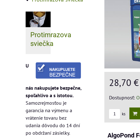
Protimrazova
sviečka
U
28,70 
nás nakupujete bezpečne,
spoľahlivo a s istotou.
Dostupnosť:
O
Samozrejmosťou je
garancia na výmenu a
ks
vrátenie tovaru bez
udania dôvodu do 14 dní
po obdržaní zásielky.
AlgoPond F