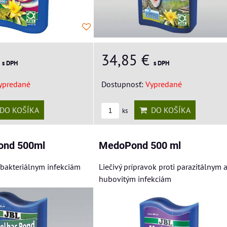
€
34,85 €
s DPH
s DPH
ypredané
Dostupnosť:
Vypredané
DO KOŠÍKA
DO KOŠÍKA
ks
Pond 500ml
MedoPond 500 ml
 bakteriálnym infekciám
Liečivý prípravok proti parazitálnym 
hubovitým infekciám