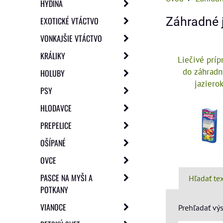
HYDINA
Záhradné j
EXOTICKÉ VTÁCTVO
VONKAJŠIE VTÁCTVO
KRÁLIKY
Liečivé príp
do záhrad
HOLUBY
jaziero
PSY
HLODAVCE
PREPELICE
OŠÍPANÉ
OVCE
PASCE NA MYŠI A
Hľadať te
POTKANY
VIANOCE
Prehľadať výs