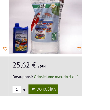
25,62 €
s DPH
Dostupnosť:
Odosielame max. do 4 dní
DO KOŠÍKA
ks