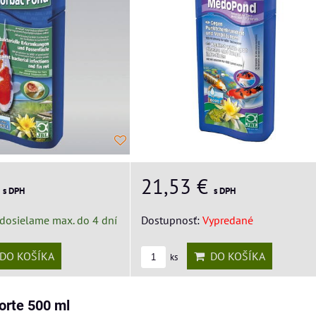
€
21,53 €
s DPH
s DPH
dosielame max. do 4 dní
Dostupnosť:
Vypredané
DO KOŠÍKA
DO KOŠÍKA
ks
orte 500 ml