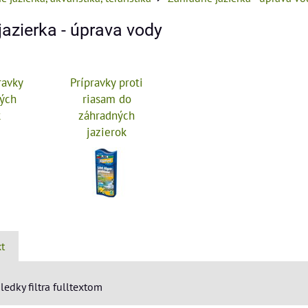
azierka - úprava vody
ravky
Prípravky proti
ných
riasam do
k
záhradných
jazierok
xt
ledky filtra fulltextom