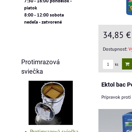
7:30 - 16:00 pondelok -
piatok
8:00 - 12:00 sobota
nedeľa - zatvorené
34,85 
Dostupnosť:
V
Protimrazová
ks
sviečka
Ektol bac 
Prípravok proti
Protimrazová sviečka