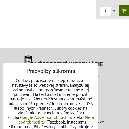
ks
VŠEOBECNÉ INFORMÁCIE
Predvoľby súkromia
Obchodné podmienky pre osoby
Cookies používame na zlepšenie vašej
návštevy tejto webovej stránky, analýzu jej
Obchodné podmienky pre firmy
výkonnosti a zhromažďovanie údajov o jej
používaní. Na tento účel môžeme použiť
Ochrana osobných údajov
nástroje a služby tretích strán a zhromaždené
údaje sa môžu preniesť k partnerom v EÚ, USA
alebo iných krajinách. Súbory cookies na
Reklamačný poriadok
zlepšenie relevancie reklám využíva
služba
Google Ads – podrobnosti tu
alebo
Meta
Formulár na odstúpenie od zmluvy
– podrobnosti tu
(Facebook, Instagram).
Kliknutím na „Prijať všetky cookies“ vyjadrujete