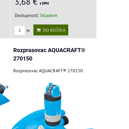
3,68 €
s DPH
Dostupnosť:
Skladom
DO KOŠÍKA
ks
Rozprasovac AQUACRAFT®
270150
Rozprasovac AQUACRAFT® 270150