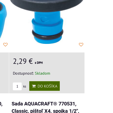
2,29 €
s DPH
Dostupnosť:
Skladom
DO KOŠÍKA
ks
,
Sada AQUACRAFT® 770531,
Classic, pištoľ X4, spojka 1/2",