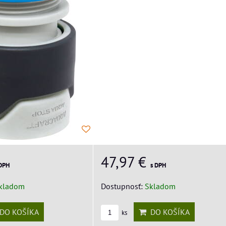
47,97 €
s DPH
 DPH
Dostupnosť:
Skladom
kladom
DO KOŠÍKA
DO KOŠÍKA
ks