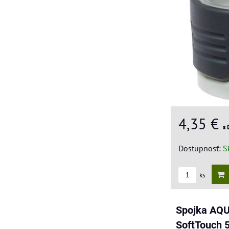
4,35 €
s
Dostupnosť:
S
ks
Spojka AQ
SoftTouch 