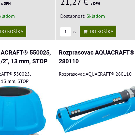
€
21,27 €
s DPH
s DPH
kladom
Dostupnosť:
Skladom
DO KOŠÍKA
DO KOŠÍKA
ks
UACRAFT® 550025,
Rozprasovac AQUACRAFT®
1/2", 13 mm, STOP
280110
RAFT® 550025,
Rozprasovac AQUACRAFT® 280110
, 13 mm, STOP