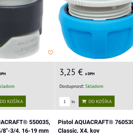
3,25 €
 DPH
s DPH
kladom
Dostupnosť:
Skladom
DO KOŠÍKA
DO KOŠÍKA
ks
UACRAFT® 550035,
Pistol AQUACRAFT® 760530
5/8"-3/4, 16-19 mm
Classic, X4, kov