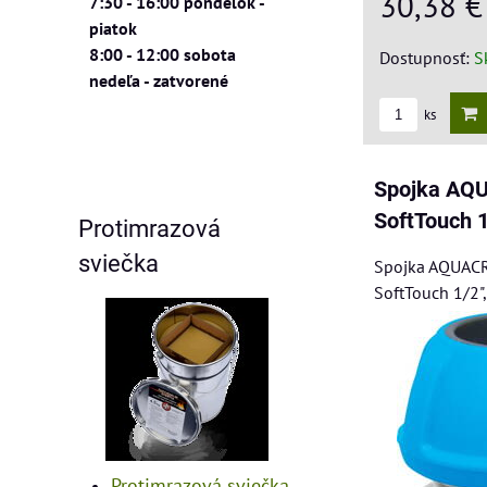
30,38 
7:30 - 16:00 pondelok -
piatok
8:00 - 12:00 sobota
Dostupnosť:
S
nedeľa - zatvorené
ks
Spojka AQ
SoftTouch 
Protimrazová
sviečka
Spojka AQUAC
SoftTouch 1/2"
Protimrazová sviečka