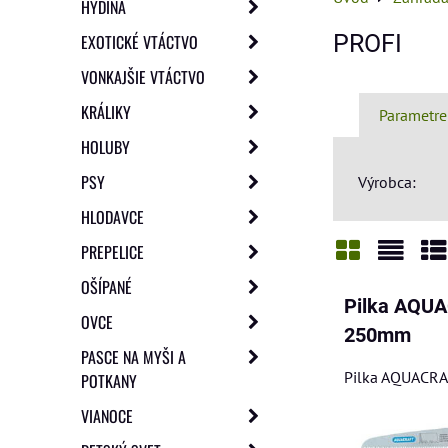
HYDINA
PROFI
EXOTICKÉ VTÁCTVO
VONKAJŠIE VTÁCTVO
KRÁLIKY
Parametre
HOLUBY
PSY
Výrobca:
HLODAVCE
PREPELICE
Mriežka
Zozn
Ta
OŠÍPANÉ
Pilka AQU
OVCE
250mm
PASCE NA MYŠI A
Pilka AQUACR
POTKANY
VIANOCE