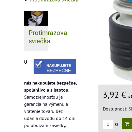
Protimrazova
sviečka
U
nás nakupujete bezpečne,
spoľahlivo a s istotou.
3,92 €
Samozrejmosťou je
s
garancia na výmenu a
Dostupnosť:
S
vrátenie tovaru bez
udania dôvodu do 14 dní
ks
po obdržaní zásielky.