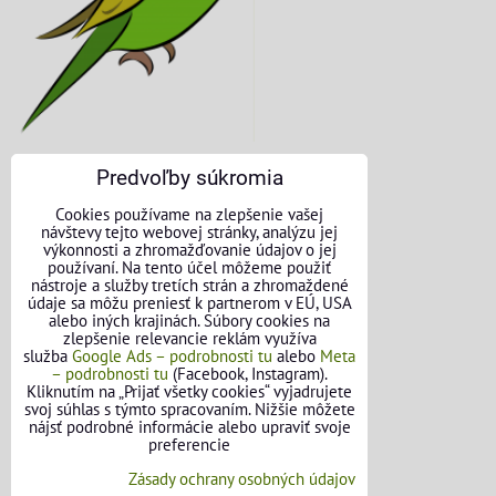
Predvoľby súkromia
KONTAKTNÉ ÚDAJE
Cookies používame na zlepšenie vašej
návštevy tejto webovej stránky, analýzu jej
O nás
výkonnosti a zhromažďovanie údajov o jej
používaní. Na tento účel môžeme použiť
nástroje a služby tretích strán a zhromaždené
Kontakt
údaje sa môžu preniesť k partnerom v EÚ, USA
alebo iných krajinách. Súbory cookies na
Požičovňa náradia
zlepšenie relevancie reklám využíva
služba
Google Ads – podrobnosti tu
alebo
Meta
– podrobnosti tu
(Facebook, Instagram).
Názory našich zákazníkov
Kliknutím na „Prijať všetky cookies“ vyjadrujete
svoj súhlas s týmto spracovaním. Nižšie môžete
Mapa stránok
nájsť podrobné informácie alebo upraviť svoje
preferencie
SLEDUJTE NÁS
Zásady ochrany osobných údajov