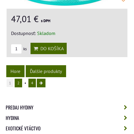
47,01 €
s DPH
Dostupnosť:
Skladom
DO KOŠÍKA
ks
Hore
Ďalšie produkty
1
2
4
PREDAJ HYDINY
HYDINA
EXOTICKÉ VTÁCTVO