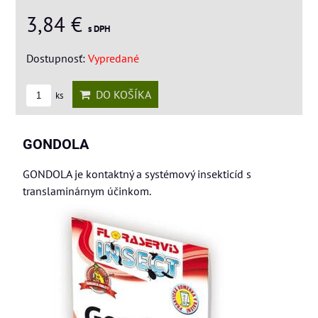
3,84 €
s DPH
Dostupnosť:
Vypredané
DO KOŠÍKA
ks
GONDOLA
GONDOLA je kontaktný a systémový insekticíd s
translaminárnym účinkom.