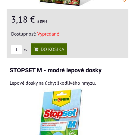
3,18 €
s DPH
Dostupnosť:
Vypredané
DO KOŠÍKA
ks
STOPSET M - modré lepové dosky
Lepové dosky na úchyt škodlivého hmyzu.