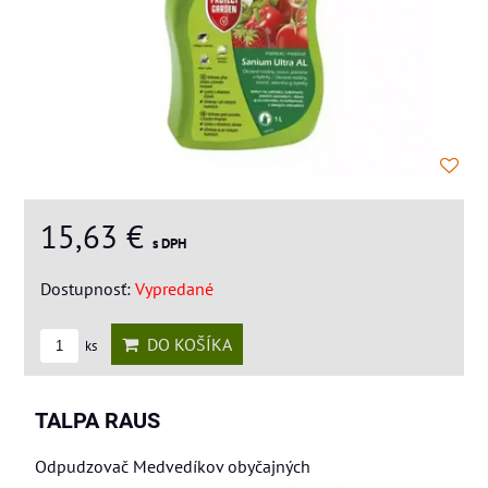
15,63 €
s DPH
Dostupnosť:
Vypredané
DO KOŠÍKA
ks
TALPA RAUS
Odpudzovač Medvedíkov obyčajných