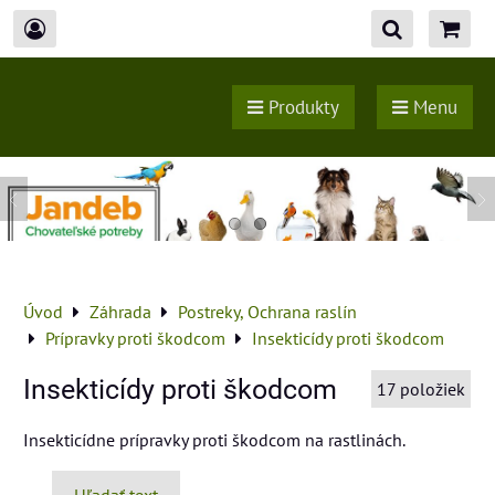
Produkty
Menu
Úvod
Záhrada
Postreky, Ochrana raslín
Prípravky proti škodcom
Insekticídy proti škodcom
Insekticídy proti škodcom
17
položiek
Insekticídne prípravky proti škodcom na rastlinách.
Hľadať text