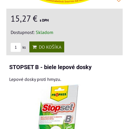
15,27 €
s DPH
Dostupnosť:
Skladom
DO KOŠÍKA
ks
STOPSET B - biele lepové dosky
Lepové dosky proti hmyzu.