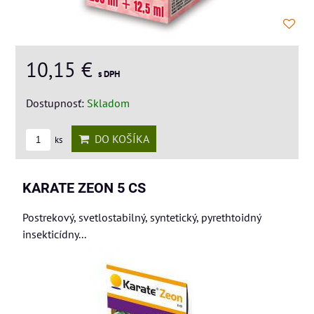
10,15 €
s DPH
Dostupnosť:
Skladom
DO KOŠÍKA
ks
KARATE ZEON 5 CS
Postrekový, svetlostabilný, syntetický, pyrethtoidný
insekticídny...