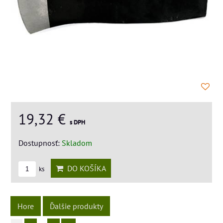
19,32 €
s DPH
Dostupnosť:
Skladom
DO KOŠÍKA
ks
Hore
Ďalšie produkty