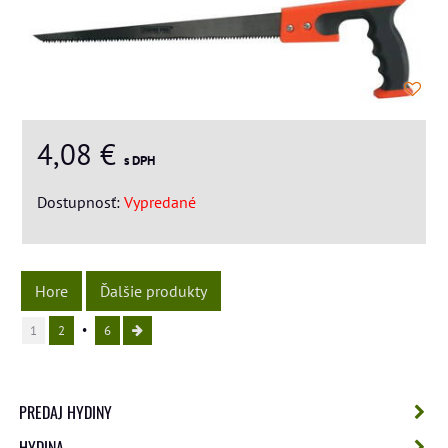
4,08 €
s DPH
Dostupnosť:
Vypredané
Hore
Ďalšie produkty
1
2
6
PREDAJ HYDINY
HYDINA