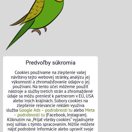
Predvoľby súkromia
KONTAKTNÉ ÚDAJE
Cookies používame na zlepšenie vašej
návštevy tejto webovej stránky, analýzu jej
O nás
výkonnosti a zhromažďovanie údajov o jej
používaní. Na tento účel môžeme použiť
nástroje a služby tretích strán a zhromaždené
Kontakt
údaje sa môžu preniesť k partnerom v EÚ, USA
alebo iných krajinách. Súbory cookies na
Požičovňa náradia
zlepšenie relevancie reklám využíva
služba
Google Ads – podrobnosti tu
alebo
Meta
– podrobnosti tu
(Facebook, Instagram).
Názory našich zákazníkov
Kliknutím na „Prijať všetky cookies“ vyjadrujete
svoj súhlas s týmto spracovaním. Nižšie môžete
Mapa stránok
nájsť podrobné informácie alebo upraviť svoje