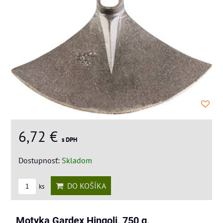
6,72 €
s DPH
Dostupnosť:
Skladom
DO KOŠÍKA
ks
Motyka Gardex Hingoli, 750 g,