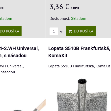
3,36 €
DPH
s DPH
kladom
Dostupnosť:
Skladom
DO KOŠÍKA
DO KOŠÍKA
ks
4-2.WH Universal,
Lopata S510B Frankfurtská,
, s násadou
KomaXit
WH Universal,
Lopata S510B Frankfurtská, KomaXit
 násadou