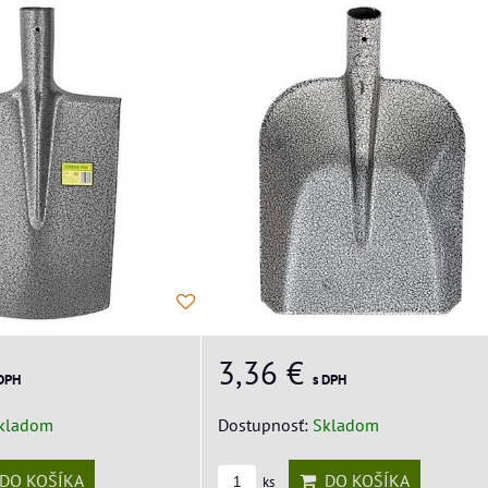
3,36 €
 DPH
s DPH
kladom
Dostupnosť:
Skladom
DO KOŠÍKA
DO KOŠÍKA
ks