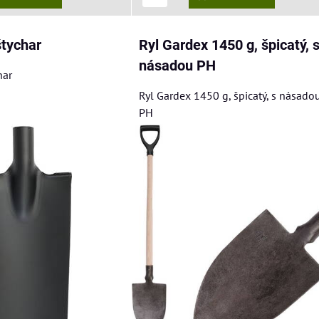
štychar
Ryl Gardex 1450 g, špicatý, 
násadou PH
har
Ryl Gardex 1450 g, špicatý, s násado
PH