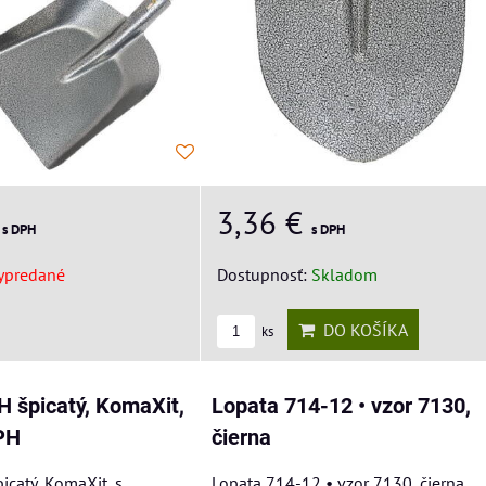
€
3,36 €
s DPH
s DPH
ypredané
Dostupnosť:
Skladom
DO KOŠÍKA
ks
 špicatý, KomaXit,
Lopata 714-12 • vzor 7130,
PH
čierna
icatý, KomaXit, s
Lopata 714-12 • vzor 7130, čierna