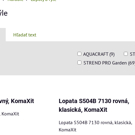
ýle
Hľadať text
AQUACRAFT (9)
ST
STREND PRO Garden (69
am
buľka
vný, KomaXit
Lopata S504B 7130 rovná,
klasická, KomaXit
, KomaXit
Lopata S504B 7130 rovná, klasická,
KomaXit