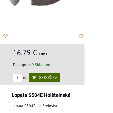
16,79 €
s DPH
Dostupnosť:
Skladom
DO KOŠÍKA
ks
Lopata S504E Holšteinská
Lopata S504E Holšteinská