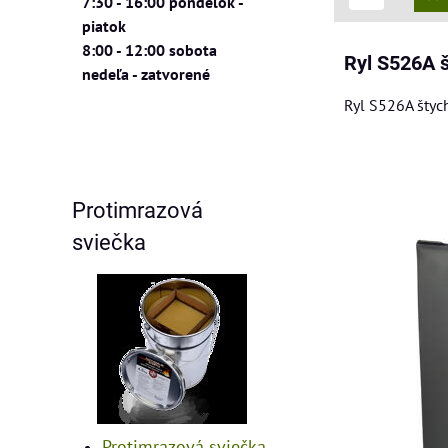
7:30 - 16:00 pondelok -
piatok
8:00 - 12:00 sobota
Ryl S526A 
nedeľa - zatvorené
Ryl S526A štyc
Protimrazová
sviečka
Protimrazová sviečka