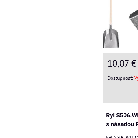
10,07 
Dostupnosť:
V
Ryl S506.WH
s násadou 
Ryl S506.WH šp