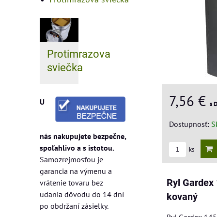
Protimrazova
sviečka
7,56 €
U
s 
Dostupnosť:
S
nás nakupujete bezpečne,
spoľahlivo a s istotou.
ks
Samozrejmosťou je
garancia na výmenu a
Ryl Gardex 
vrátenie tovaru bez
udania dôvodu do 14 dní
kovaný
po obdržaní zásielky.
Ryl Gardex 1450