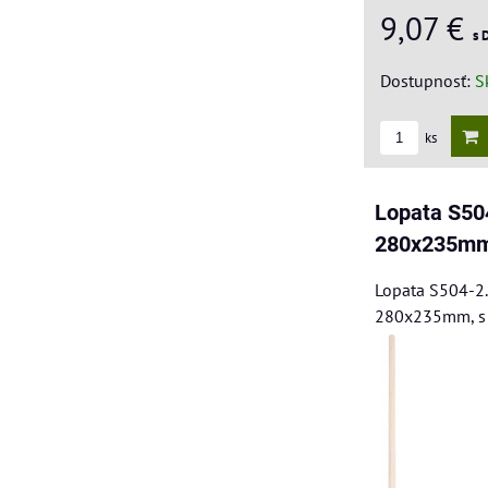
9,07 €
s 
Dostupnosť:
S
ks
Lopata S50
280x235mm
Lopata S504-2.
280x235mm, s