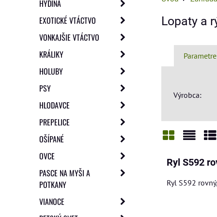
HYDINA
Lopaty a r
EXOTICKÉ VTÁCTVO
VONKAJŠIE VTÁCTVO
KRÁLIKY
Parametre
HOLUBY
PSY
Výrobca:
HLODAVCE
PREPELICE
OŠÍPANÉ
Mriežka
Zozn
Ta
OVCE
Ryl S592 ro
PASCE NA MYŠI A
Ryl S592 rovný
POTKANY
VIANOCE