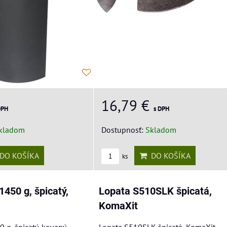
16,79 €
DPH
s DPH
kladom
Dostupnosť:
Skladom
DO KOŠÍKA
DO KOŠÍKA
ks
1450 g, špicatý,
Lopata S510SLK špicatá,
KomaXit
 g, špicatý, kovaný
Lopata S510SLK špicatá, KomaXit