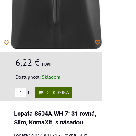
6,22 €
s DPH
Dostupnosť:
Skladom
DO KOŠÍKA
ks
Lopata S504A.WH 7131 rovná,
Slim, KomaXit, s násadou
Lopata S504A.WH 7131 rovná, Slim,