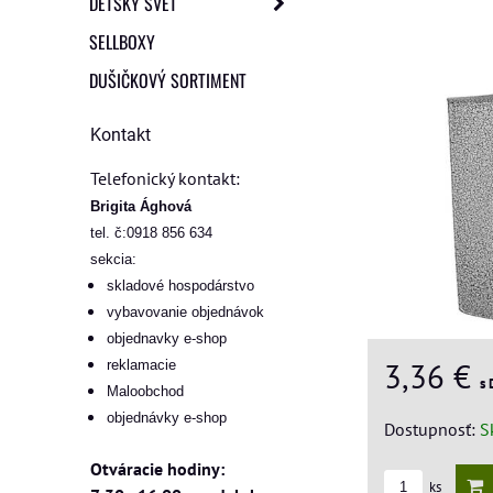
DETSKÝ SVET
SELLBOXY
DUŠIČKOVÝ SORTIMENT
Kontakt
Telefonický kontakt:
Brigita Ághová
tel. č:0918 856 634
sekcia:
skladové hospodárstvo
vybavovanie objednávok
objednavky e-shop
3,36 €
reklamacie
s
Maloobchod
objednávky e-shop
Dostupnosť:
S
Otváracie hodiny:
ks