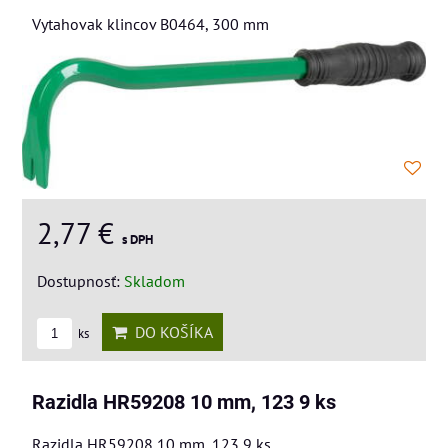
Vytahovak klincov B0464, 300 mm
2,77 €
s DPH
Dostupnosť:
Skladom
DO KOŠÍKA
ks
Razidla HR59208 10 mm, 123 9 ks
Razidla HR59208 10 mm, 123 9 ks