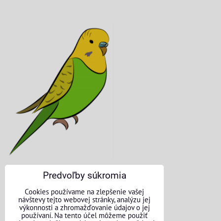
Predvoľby súkromia
KONTAKTNÉ ÚDAJE
Cookies používame na zlepšenie vašej
návštevy tejto webovej stránky, analýzu jej
O nás
výkonnosti a zhromažďovanie údajov o jej
používaní. Na tento účel môžeme použiť