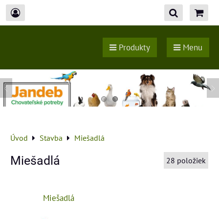
Produkty
Menu
Úvod
Stavba
Miešadlá
Miešadlá
28
položiek
Miešadlá