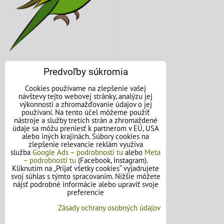
Predvoľby súkromia
KONTAKTNÉ ÚDAJE
Cookies používame na zlepšenie vašej
návštevy tejto webovej stránky, analýzu jej
O nás
výkonnosti a zhromažďovanie údajov o jej
používaní. Na tento účel môžeme použiť
nástroje a služby tretích strán a zhromaždené
Kontakt
údaje sa môžu preniesť k partnerom v EÚ, USA
alebo iných krajinách. Súbory cookies na
Požičovňa náradia
zlepšenie relevancie reklám využíva
služba
Google Ads – podrobnosti tu
alebo
Meta
– podrobnosti tu
(Facebook, Instagram).
Názory našich zákazníkov
Kliknutím na „Prijať všetky cookies“ vyjadrujete
svoj súhlas s týmto spracovaním. Nižšie môžete
Mapa stránok
nájsť podrobné informácie alebo upraviť svoje
preferencie
SLEDUJTE NÁS
Zásady ochrany osobných údajov