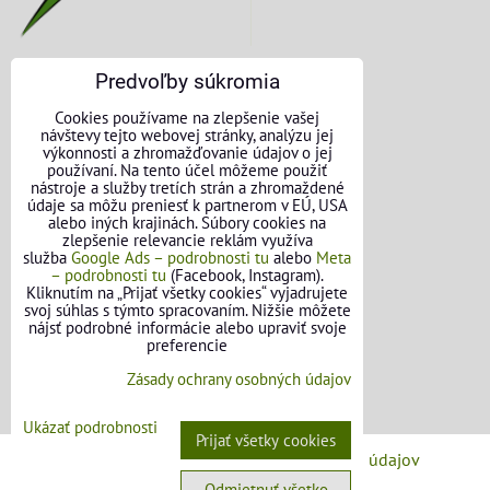
Predvoľby súkromia
KONTAKTNÉ ÚDAJE
Cookies používame na zlepšenie vašej
návštevy tejto webovej stránky, analýzu jej
O nás
výkonnosti a zhromažďovanie údajov o jej
používaní. Na tento účel môžeme použiť
nástroje a služby tretích strán a zhromaždené
Kontakt
údaje sa môžu preniesť k partnerom v EÚ, USA
alebo iných krajinách. Súbory cookies na
Požičovňa náradia
zlepšenie relevancie reklám využíva
služba
Google Ads – podrobnosti tu
alebo
Meta
– podrobnosti tu
(Facebook, Instagram).
Názory našich zákazníkov
Kliknutím na „Prijať všetky cookies“ vyjadrujete
svoj súhlas s týmto spracovaním. Nižšie môžete
Mapa stránok
nájsť podrobné informácie alebo upraviť svoje
preferencie
SLEDUJTE NÁS
Zásady ochrany osobných údajov
Facebook
Ukázať podrobnosti
Prijať všetky cookies
Predvoľby súkromia
Zásady ochrany osobných údajov
Odmietnuť všetko