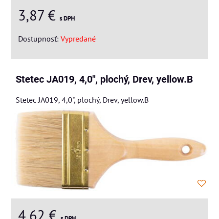
3,87 €
s DPH
Dostupnosť:
Vypredané
Stetec JA019, 4,0", plochý, Drev, yellow.B
Stetec JA019, 4,0", plochý, Drev, yellow.B
4,62 €
s DPH