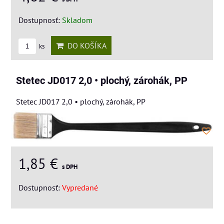
Dostupnosť:
Skladom
DO KOŠÍKA
ks
Stetec JD017 2,0 • plochý, zárohák, PP
Stetec JD017 2,0 • plochý, zárohák, PP
1,85 €
s DPH
Dostupnosť:
Vypredané