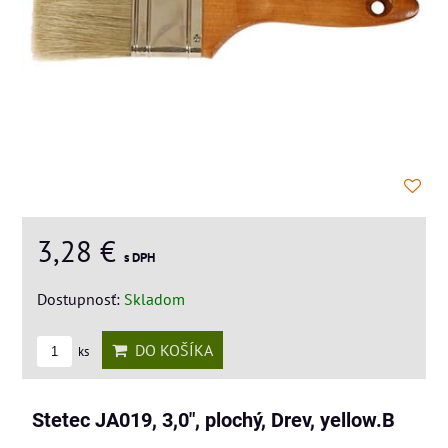
3,28 €
s DPH
Dostupnosť:
Skladom
DO KOŠÍKA
ks
Stetec JA019, 3,0", plochý, Drev, yellow.B