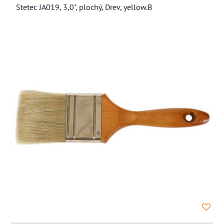
Stetec JA019, 3,0", plochý, Drev, yellow.B