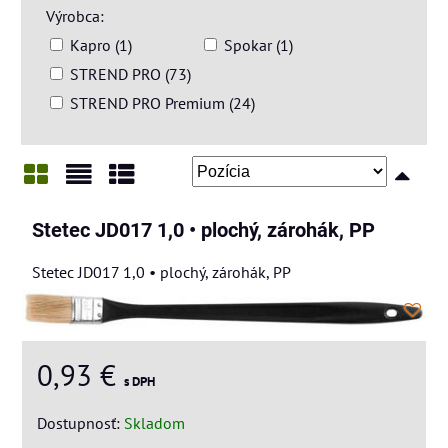
Výrobca:
Kapro (1)
Spokar (1)
STREND PRO (73)
STREND PRO Premium (24)
Mriežka
Zoznam
Tabuľka
Stetec JD017 1,0 • plochý, zárohák, PP
Stetec JD017 1,0 • plochý, zárohák, PP
0,93 €
s DPH
Dostupnosť:
Skladom