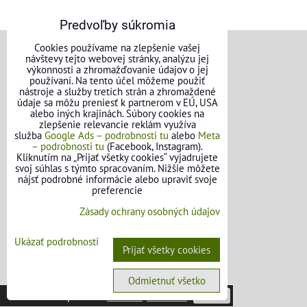
Predvoľby súkromia
Cookies používame na zlepšenie vašej
návštevy tejto webovej stránky, analýzu jej
VŠEOBECNÉ INFORMÁCIE
výkonnosti a zhromažďovanie údajov o jej
používaní. Na tento účel môžeme použiť
nástroje a služby tretích strán a zhromaždené
Obchodné podmienky pre osoby
údaje sa môžu preniesť k partnerom v EÚ, USA
alebo iných krajinách. Súbory cookies na
Obchodné podmienky pre firmy
zlepšenie relevancie reklám využíva
služba
Google Ads – podrobnosti tu
alebo
Meta
Ochrana osobných údajov
– podrobnosti tu
(Facebook, Instagram).
Kliknutím na „Prijať všetky cookies“ vyjadrujete
svoj súhlas s týmto spracovaním. Nižšie môžete
Reklamačný poriadok
nájsť podrobné informácie alebo upraviť svoje
preferencie
Formulár na odstúpenie od zmluvy
Zásady ochrany osobných údajov
FAQ - Často kladené otázky
Ukázať podrobnosti
Prijať všetky cookies
OBJEDNÁVKY
Odmietnuť všetko
Táto stránka používa
cookies
.
Viac info
Potvrdiť