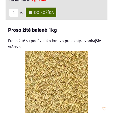
DO KOŠÍKA
ks
Proso žlté balené 1kg
Proso žlté sa podáva ako krmivo pre exoty a vonkajšie
vtáctvo.