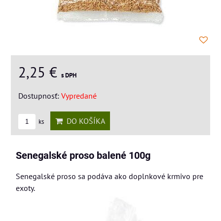
2,25 €
s DPH
Dostupnosť:
Vypredané
DO KOŠÍKA
ks
Senegalské proso balené 100g
Senegalské proso sa podáva ako doplnkové krmivo pre
exoty.