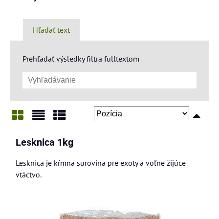
Hľadať text
Prehľadať výsledky filtra fulltextom
Mriežka
Zoznam
Tabuľka
Lesknica 1kg
Lesknica je kŕmna surovina pre exoty a voľne žijúce
vtáctvo.