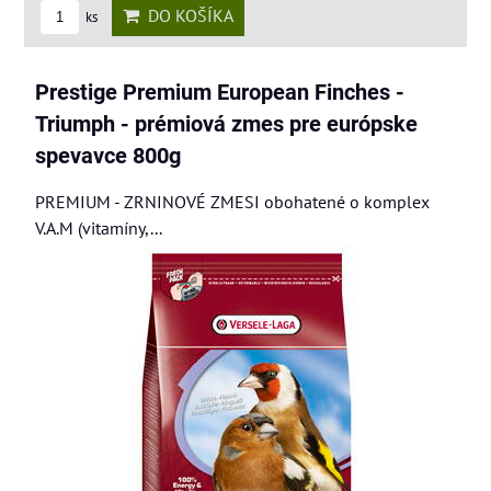
DO KOŠÍKA
ks
Prestige Premium European Finches -
Triumph - prémiová zmes pre európske
spevavce 800g
PREMIUM - ZRNINOVÉ ZMESI obohatené o komplex
V.A.M (vitamíny,...