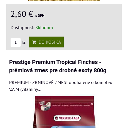
2,60 €
s DPH
Dostupnosť:
Skladom
DO KOŠÍKA
ks
Prestige Premium Tropical Finches -
prémiová zmes pre drobné exoty 800g
PREMIUM - ZRNINOVÉ ZMESI obohatené o komplex
V.A.M (vitamíny,...