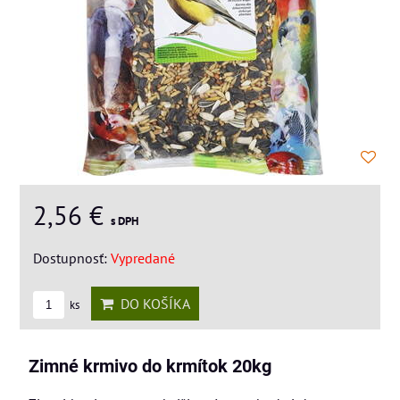
2,56 €
s DPH
Dostupnosť:
Vypredané
DO KOŠÍKA
ks
Zimné krmivo do krmítok 20kg