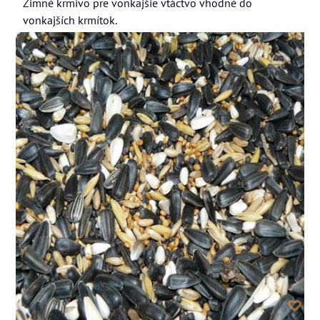
Zimné krmivo pre vonkajšie vtáctvo vhodné do
vonkajších krmítok.