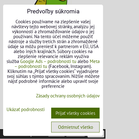
Predvoľby súkromia
Cookies používame na zlepšenie vašej
návštevy tejto webovej stránky, analýzu jej
výkonnosti a zhromažďovanie údajov o jej
používaní. Na tento účel môžeme použiť
nástroje a služby tretích strán a zhromaždené
údaje sa môžu preniesť k partnerom v EÚ, USA
alebo iných krajinách. Súbory cookies na
zlepšenie relevancie reklám využíva
služba
Google Ads – podrobnosti tu
alebo
Meta
– podrobnosti tu
(Facebook, Instagram).
KONTAKTNÉ ÚDAJE
Kliknutím na „Prijať všetky cookies“ vyjadrujete
svoj súhlas s týmto spracovaním. Nižšie môžete
nájsť podrobné informácie alebo upraviť svoje
O nás
preferencie
Zásady ochrany osobných údajov
Kontakt
Požičovňa náradia
Ukázať podrobnosti
Prijať všetky cookies
Názory našich zákazníkov
Odmietnuť všetko
Mapa stránok
Táto stránka používa
cookies
.
Viac info
Potvrdiť