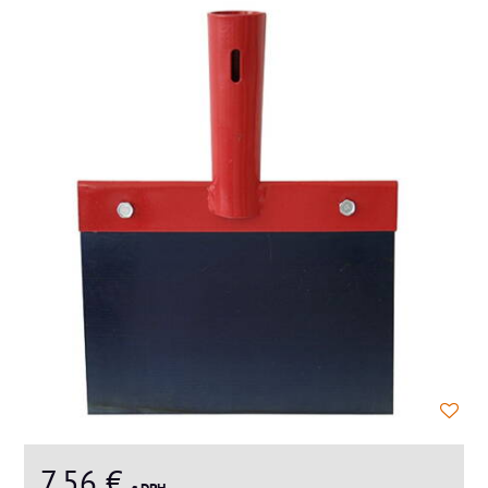
7,56 €