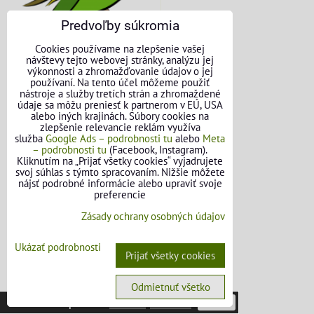
Predvoľby súkromia
Cookies používame na zlepšenie vašej
návštevy tejto webovej stránky, analýzu jej
výkonnosti a zhromažďovanie údajov o jej
používaní. Na tento účel môžeme použiť
nástroje a služby tretích strán a zhromaždené
údaje sa môžu preniesť k partnerom v EÚ, USA
KONTAKTNÉ ÚDAJE
alebo iných krajinách. Súbory cookies na
zlepšenie relevancie reklám využíva
O nás
služba
Google Ads – podrobnosti tu
alebo
Meta
– podrobnosti tu
(Facebook, Instagram).
Kliknutím na „Prijať všetky cookies“ vyjadrujete
Kontakt
svoj súhlas s týmto spracovaním. Nižšie môžete
nájsť podrobné informácie alebo upraviť svoje
Požičovňa náradia
preferencie
Zásady ochrany osobných údajov
Názory našich zákazníkov
Ukázať podrobnosti
Mapa stránok
Prijať všetky cookies
SLEDUJTE NÁS
Odmietnuť všetko
Táto stránka používa
cookies
.
Viac info
Potvrdiť
Facebook