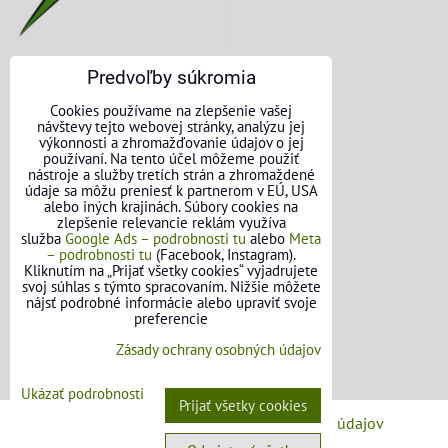
Predvoľby súkromia
KONTAKTNÉ ÚDAJE
Cookies používame na zlepšenie vašej
návštevy tejto webovej stránky, analýzu jej
O nás
výkonnosti a zhromažďovanie údajov o jej
používaní. Na tento účel môžeme použiť
nástroje a služby tretích strán a zhromaždené
Kontakt
údaje sa môžu preniesť k partnerom v EÚ, USA
alebo iných krajinách. Súbory cookies na
Požičovňa náradia
zlepšenie relevancie reklám využíva
služba
Google Ads – podrobnosti tu
alebo
Meta
– podrobnosti tu
(Facebook, Instagram).
Názory našich zákazníkov
Kliknutím na „Prijať všetky cookies“ vyjadrujete
svoj súhlas s týmto spracovaním. Nižšie môžete
Mapa stránok
nájsť podrobné informácie alebo upraviť svoje
preferencie
SLEDUJTE NÁS
Zásady ochrany osobných údajov
Facebook
Ukázať podrobnosti
Prijať všetky cookies
Predvoľby súkromia
Zásady ochrany osobných údajov