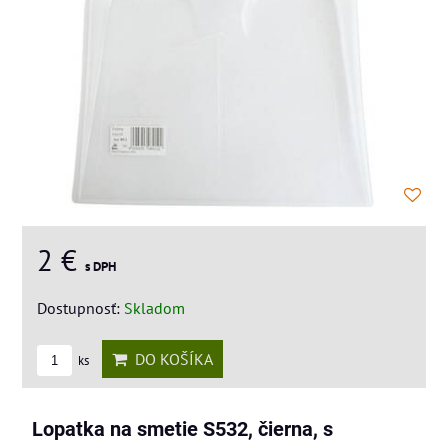
2 €
s DPH
Dostupnosť:
Skladom
DO KOŠÍKA
ks
Lopatka na smetie S532, čierna, s