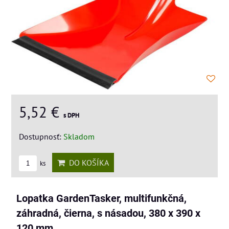
5,52 €
s DPH
Dostupnosť:
Skladom
DO KOŠÍKA
ks
Lopatka GardenTasker, multifunkčná,
záhradná, čierna, s násadou, 380 x 390 x
120 mm