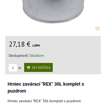
27,18 €
s DPH
Dostupnosť:
Skladom
DO KOŠÍKA
ks
Hrniec zavárací "REX" 30L komplet s
puzdrom
Hrniec zavárací "REX" 30L komplet s puzdrom