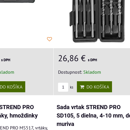
€
26,86 €
s DPH
s DPH
kladom
Dostupnosť:
Skladom
DO KOŠÍKA
DO KOŠÍKA
ks
k STREND PRO
Sada vrtak STREND PRO
áky, hmoždinky
SD105, 5 dielna, 4-10 mm, d
muriva
REND PRO MS517, vrtáky,