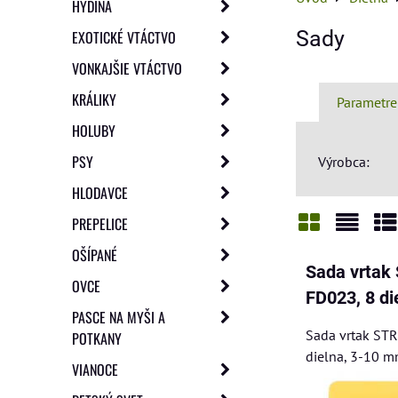
HYDINA
Sady
EXOTICKÉ VTÁCTVO
VONKAJŠIE VTÁCTVO
KRÁLIKY
Parametre
HOLUBY
PSY
Výrobca:
HLODAVCE
PREPELICE
Mriežka
Zozn
Ta
OŠÍPANÉ
Sada vrta
OVCE
FD023, 8 di
PASCE NA MYŠI A
Sada vrtak ST
POTKANY
dielna, 3-10 m
VIANOCE