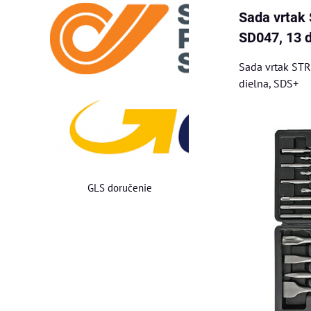
Sada vrta
SD047, 13 d
Sada vrtak ST
dielna, SDS+
GLS doručenie