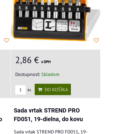
2,86 €
s DPH
Dostupnosť:
Skladom
DO KOŠÍKA
ks
Sada vrtak STREND PRO
o
FD051, 19-dielna, do kovu
Sada vrtak STREND PRO FD051, 19-