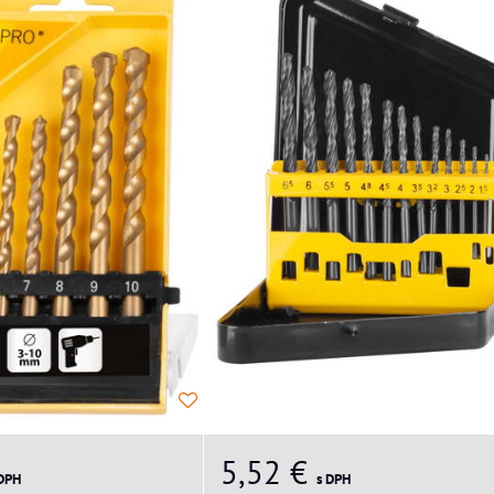
5,52 €
s DPH
 DPH