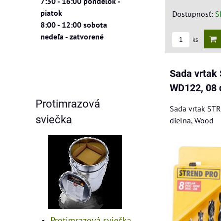
7:30 - 16:00 pondelok -
piatok
Dostupnosť:
S
8:00 - 12:00 sobota
nedeľa - zatvorené
ks
Sada vrta
WD122, 08 
Protimrazová
Sada vrtak ST
sviečka
dielna, Wood
Protimrazová sviečka