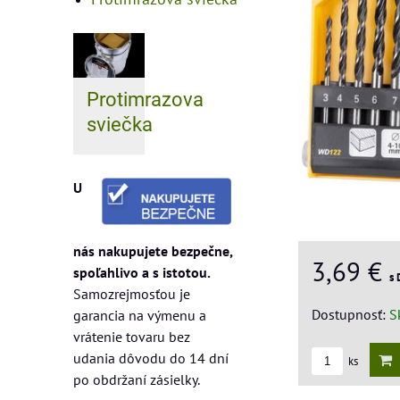
Protimrazova
sviečka
U
nás nakupujete bezpečne,
3,69 €
spoľahlivo a s istotou.
s
Samozrejmosťou je
Dostupnosť:
S
garancia na výmenu a
vrátenie tovaru bez
udania dôvodu do 14 dní
ks
po obdržaní zásielky.