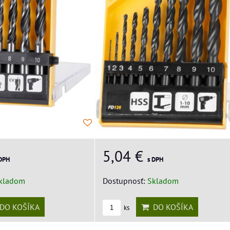
5,04 €
 DPH
s DPH
kladom
Dostupnosť:
Skladom
DO KOŠÍKA
DO KOŠÍKA
ks