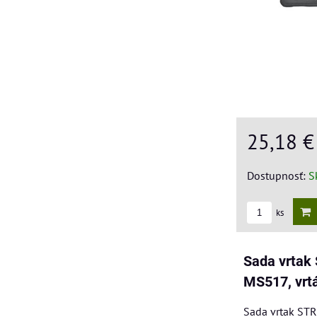
25,18 
Dostupnosť:
S
ks
Sada vrta
MS517, vrt
Sada vrtak ST