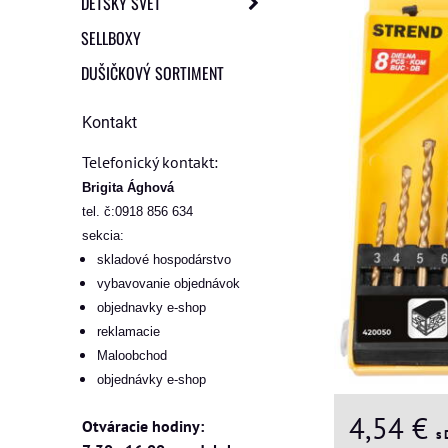
DETSKÝ SVET
SELLBOXY
DUŠIČKOVÝ SORTIMENT
Kontakt
Telefonický kontakt:
Brigita Ághová
tel. č:0918 856 634
sekcia:
skladové hospodárstvo
vybavovanie objednávok
objednavky e-shop
reklamacie
Maloobchod
objednávky e-shop
4,54 €
Otváracie hodiny:
s