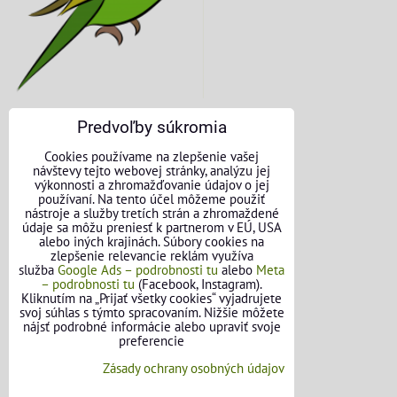
Predvoľby súkromia
KONTAKTNÉ ÚDAJE
Cookies používame na zlepšenie vašej
návštevy tejto webovej stránky, analýzu jej
O nás
výkonnosti a zhromažďovanie údajov o jej
používaní. Na tento účel môžeme použiť
nástroje a služby tretích strán a zhromaždené
Kontakt
údaje sa môžu preniesť k partnerom v EÚ, USA
alebo iných krajinách. Súbory cookies na
Požičovňa náradia
zlepšenie relevancie reklám využíva
služba
Google Ads – podrobnosti tu
alebo
Meta
– podrobnosti tu
(Facebook, Instagram).
Názory našich zákazníkov
Kliknutím na „Prijať všetky cookies“ vyjadrujete
svoj súhlas s týmto spracovaním. Nižšie môžete
Mapa stránok
nájsť podrobné informácie alebo upraviť svoje
preferencie
SLEDUJTE NÁS
Zásady ochrany osobných údajov