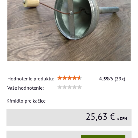
Hodnotenie produktu:
4.59
/
5
(
29
x)
Vaše hodnotenie:
Kŕmidlo pre kačice
25,63 €
s DPH