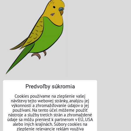
Predvoľby súkromia
KONTAKTNÉ ÚDAJE
Cookies používame na zlepšenie vašej
návštevy tejto webovej stránky, analýzu jej
O nás
výkonnosti a zhromažďovanie údajov o jej
používaní. Na tento účel môžeme použiť
nástroje a služby tretích strán a zhromaždené
Kontakt
údaje sa môžu preniesť k partnerom v EÚ, USA
alebo iných krajinách. Súbory cookies na
Požičovňa náradia
zlepšenie relevancie reklám využíva