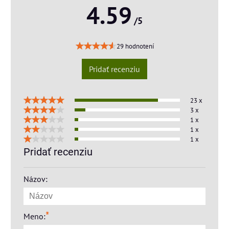
4.59
/5
29 hodnotení
Pridať recenziu
23 x
3 x
1 x
1 x
1 x
Pridať recenziu
Názov:
*
Meno: