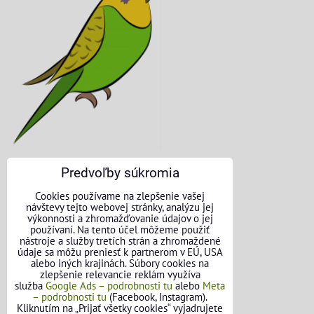
Predvoľby súkromia
KONTAKTNÉ ÚDAJE
Cookies používame na zlepšenie vašej
návštevy tejto webovej stránky, analýzu jej
O nás
výkonnosti a zhromažďovanie údajov o jej
používaní. Na tento účel môžeme použiť
nástroje a služby tretích strán a zhromaždené
Kontakt
údaje sa môžu preniesť k partnerom v EÚ, USA
alebo iných krajinách. Súbory cookies na
Požičovňa náradia
zlepšenie relevancie reklám využíva
služba
Google Ads – podrobnosti tu
alebo
Meta
– podrobnosti tu
(Facebook, Instagram).
Názory našich zákazníkov
Kliknutím na „Prijať všetky cookies“ vyjadrujete