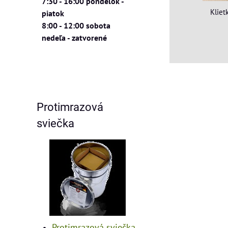
7:30 - 16:00 pondelok -
Kliet
piatok
8:00 - 12:00 sobota
nedeľa - zatvorené
Protimrazová
sviečka
Protimrazová sviečka