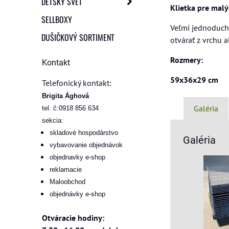
DETSKÝ SVET
Klietka pre malý
SELLBOXY
Veľmi jednoduchá
DUŠIČKOVÝ SORTIMENT
otvárať z vrchu a
Rozmery:
Kontakt
59x36x29 cm
Telefonický kontakt:
Brigita Ághová
Galéria
tel. č:0918 856 634
sekcia:
skladové hospodárstvo
Galéria
vybavovanie objednávok
objednavky e-shop
reklamacie
Maloobchod
objednávky e-shop
Otváracie hodiny: