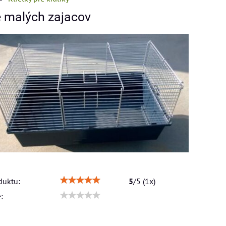
e malých zajacov
duktu:
5
/
5
(
1
x)
: