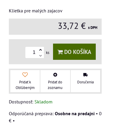
Klietka pre malých zajacov
33,72 €
s DPH
DO KOŠÍKA
ks
Pridať k
Pridať do
Doručenia
Obľúbeným
zoznamu
Dostupnosť:
Skladom
Osobne na predajni
•
0
€
•