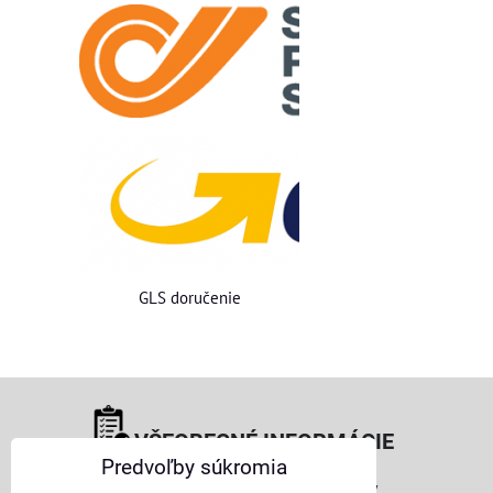
GLS doručenie
VŠEOBECNÉ INFORMÁCIE
Predvoľby súkromia
Obchodné podmienky pre osoby