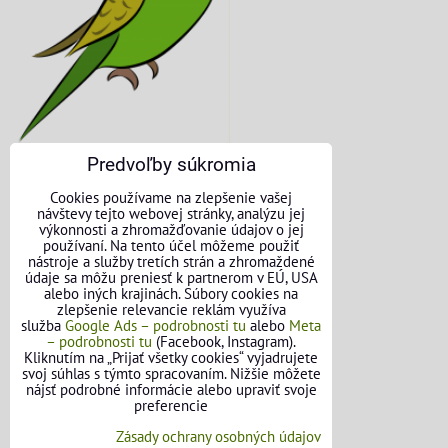
Predvoľby súkromia
KONTAKTNÉ ÚDAJE
Cookies používame na zlepšenie vašej
návštevy tejto webovej stránky, analýzu jej
O nás
výkonnosti a zhromažďovanie údajov o jej
používaní. Na tento účel môžeme použiť
nástroje a služby tretích strán a zhromaždené
Kontakt
údaje sa môžu preniesť k partnerom v EÚ, USA
alebo iných krajinách. Súbory cookies na
Požičovňa náradia
zlepšenie relevancie reklám využíva
služba
Google Ads – podrobnosti tu
alebo
Meta
– podrobnosti tu
(Facebook, Instagram).
Názory našich zákazníkov
Kliknutím na „Prijať všetky cookies“ vyjadrujete
svoj súhlas s týmto spracovaním. Nižšie môžete
Mapa stránok
nájsť podrobné informácie alebo upraviť svoje
preferencie
SLEDUJTE NÁS
Zásady ochrany osobných údajov