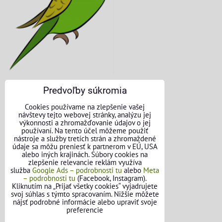
Predvoľby súkromia
KONTAKTNÉ ÚDAJE
Cookies používame na zlepšenie vašej
návštevy tejto webovej stránky, analýzu jej
O nás
výkonnosti a zhromažďovanie údajov o jej
používaní. Na tento účel môžeme použiť
nástroje a služby tretích strán a zhromaždené
Kontakt
údaje sa môžu preniesť k partnerom v EÚ, USA
alebo iných krajinách. Súbory cookies na
Požičovňa náradia
zlepšenie relevancie reklám využíva
služba
Google Ads – podrobnosti tu
alebo
Meta
– podrobnosti tu
(Facebook, Instagram).
Názory našich zákazníkov
Kliknutím na „Prijať všetky cookies“ vyjadrujete
svoj súhlas s týmto spracovaním. Nižšie môžete
Mapa stránok
nájsť podrobné informácie alebo upraviť svoje
preferencie
SLEDUJTE NÁS