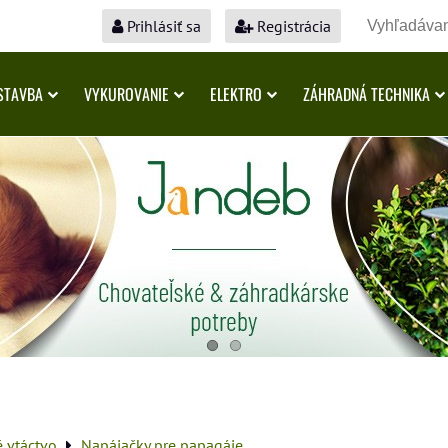
Prihlásiť sa
Registrácia
STAVBA
VYKUROVANIE
ELEKTRO
ZÁHRADNÁ TECHNIKA
é vtáctvo
Napájačky pre papagáje