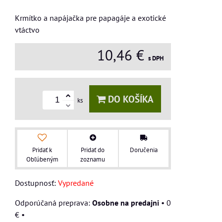
Krmítko a napájačka pre papagáje a exotické
vtáctvo
10,46 €
s DPH
DO KOŠÍKA
ks
Pridať k
Pridať do
Doručenia
Obľúbeným
zoznamu
Dostupnosť:
Vypredané
Osobne na predajni
•
0
€
•