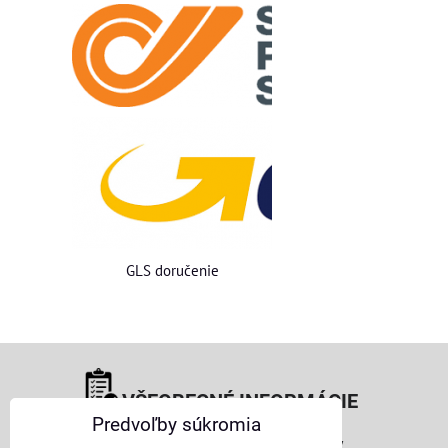
GLS doručenie
VŠEOBECNÉ INFORMÁCIE
Predvoľby súkromia
Obchodné podmienky pre osoby