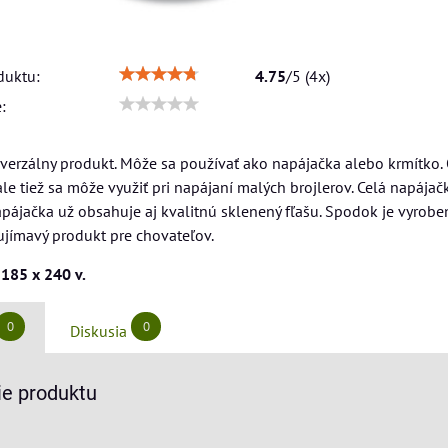
duktu:
4.75
/
5
(
4
x)
:
iverzálny produkt. Môže sa používať ako napájačka alebo krmítko
e tiež sa môže využiť pri napájaní malých brojlerov. Celá napájačk
Napájačka už obsahuje aj kvalitnú sklenený fľašu. Spodok je vyrobe
aujímavý produkt pre chovateľov.
185 x 240 v.
0
0
Diskusia
e produktu