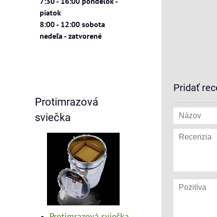
7:30 - 16:00 pondelok -
piatok
8:00 - 12:00 sobota
nedeľa - zatvorené
Pridať rec
Protimrazová
sviečka
Protimrazová sviečka