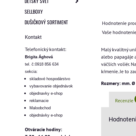
DETSKÝ SVET
SELLBOXY
DUŠIČKOVÝ SORTIMENT
Hodnotenie pro
Vaše hodnotenie
Kontakt
Telefonický kontakt:
Malý kvalitný un
alebo papagáje al
Brigita Ághová
väčších voliér. 
tel. č:0918 856 634
kŕmenie. Je to z
sekcia:
skladové hospodárstvo
Rozmery: mm. Ø 
vybavovanie objednávok
objednavky e-shop
Recenzie
reklamacie
Maloobchod
objednávky e-shop
Hodnoteni
Otváracie hodiny: