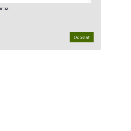
inná.
Odoslať