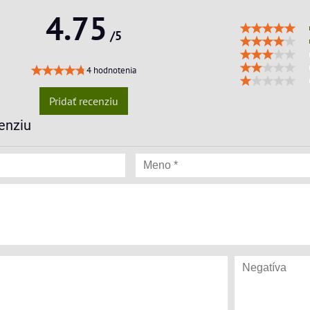
4.75
/5
4 hodnotenia
Pridať recenziu
enziu