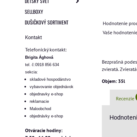
DETSKÝ SVET
SELLBOXY
DUŠIČKOVÝ SORTIMENT
Hodnotenie pro
Vaše hodnotenie
Kontakt
Telefonický kontakt:
Brigita Ághová
Bezprašná podest
tel. č:0918 856 634
zvieratá. Zvierat
sekcia:
skladové hospodárstvo
Objem: 35l
vybavovanie objednávok
objednavky e-shop
Recenzie
reklamacie
Maloobchod
objednávky e-shop
Hodnoteni
Otváracie hodiny: