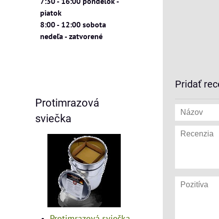
7:30 - 16:00 pondelok -
piatok
8:00 - 12:00 sobota
nedeľa - zatvorené
Pridať rec
Protimrazová
sviečka
Protimrazová sviečka