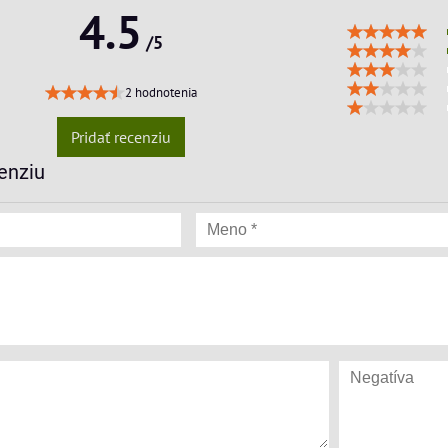
4.5
/5
2 hodnotenia
Pridať recenziu
enziu