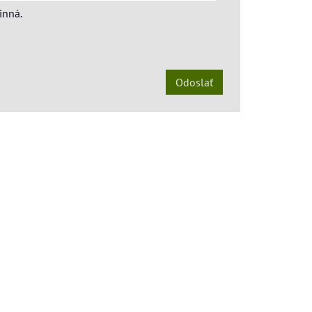
inná.
Odoslať