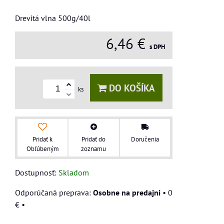
Drevitá vlna 500g/40l
6,46 €
s DPH
DO KOŠÍKA
ks
Pridať k
Pridať do
Doručenia
Obľúbeným
zoznamu
Dostupnosť:
Skladom
Osobne na predajni
•
0
€
•