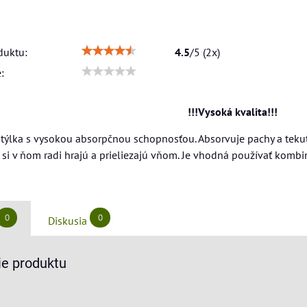
duktu:
4.5
/
5
(
2
x)
:
!!!Vysoká kvalita!!!
ýlka s vysokou absorpčnou schopnosťou. Absorvuje pachy a tekutin
á si v ňom radi hrajú a prieliezajú vňom. Je vhodná používať kombi
0
0
Diskusia
e produktu